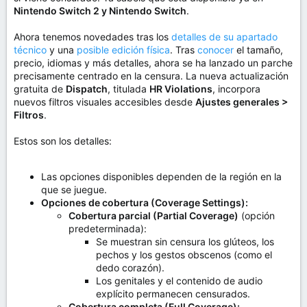
m
Nintendo Switch 2 y Nintendo Switch
.
a
Ahora tenemos novedades tras los
detalles de su apartado
técnico
y una
posible edición física
. Tras
conocer
el tamaño,
precio, idiomas y más detalles, ahora se ha lanzado un parche
precisamente centrado en la censura. La nueva actualización
gratuita de
Dispatch
, titulada
HR Violations
, incorpora
nuevos filtros visuales accesibles desde
Ajustes generales >
Filtros
.
Estos son los detalles:
Las opciones disponibles dependen de la región en la
que se juegue.
Opciones de cobertura (Coverage Settings):
Cobertura parcial (Partial Coverage)
(opción
predeterminada):
Se muestran sin censura los glúteos, los
pechos y los gestos obscenos (como el
dedo corazón).
Los genitales y el contenido de audio
explícito permanecen censurados.
Cobertura completa (Full Coverage):