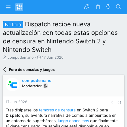
Dispatch recibe nueva
Noticia
actualización con todas estas opciones
de censura en Nintendo Switch 2 y
Nintendo Switch
I
F
compudemano
17 Jun 2026
n
e
i
c
Foro de consolas y juegos
c
h
i
a
compudemano
a
d
Moderador
d
e
o
i
r
n
17 Jun 2026
#1
d
i
e
c
Tras disiparse los
temores de censura
en Switch 2 para
l
i
Dispatch
, su aventura narrativa de comedia ambientada en
t
o
un entorno de superhéroes,
luego conocimos
que finalmente
e
sí viene censurado. Ya sabéis que está disponible ya en