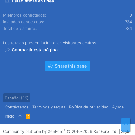
Estadísticas en línea
Miembros conectados
0
Invitados conectados
734
Total de visitantes
734
Los totales pueden incluir a los visitantes ocultos.
Compartir esta página
Share this page
Español (ES)
Contáctanos
Términos y reglas
Política de privacidad
Ayuda
Inicio
R
S
Arr
S
®
Community platform by XenForo
© 2010-2026 XenForo Ltd.
|
Style