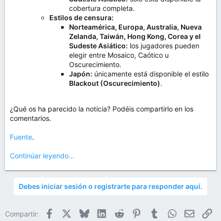
cobertura completa.
Estilos de censura:
Norteamérica, Europa, Australia, Nueva
Zelanda, Taiwán, Hong Kong, Corea y el
Sudeste Asiático:
los jugadores pueden
elegir entre Mosaico, Caótico u
Oscurecimiento.
Japón:
únicamente está disponible el estilo
Blackout (Oscurecimiento)
.
¿Qué os ha parecido la noticia? Podéis compartirlo en los
comentarios.
Fuente
.
Continúar leyendo...
Debes iniciar sesión o registrarte para responder aquí.
Facebook
X
Bluesky
LinkedIn
Reddit
Pinterest
Tumblr
WhatsApp
Email
En
Compartir: