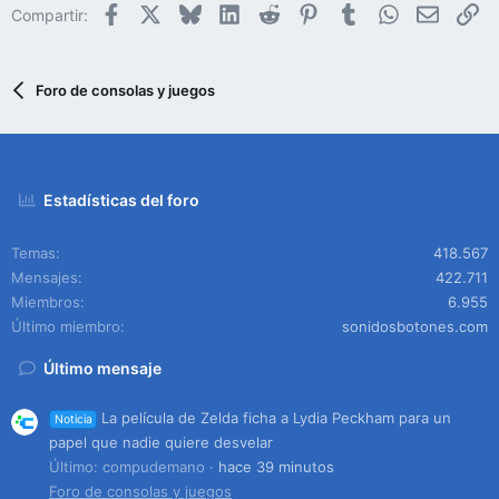
Facebook
X
Bluesky
LinkedIn
Reddit
Pinterest
Tumblr
WhatsApp
Email
En
Compartir:
Foro de consolas y juegos
Estadísticas del foro
Temas
418.567
Mensajes
422.711
Miembros
6.955
Último miembro
sonidosbotones.com
Último mensaje
La película de Zelda ficha a Lydia Peckham para un
Noticia
papel que nadie quiere desvelar
Último: compudemano
hace 39 minutos
Foro de consolas y juegos