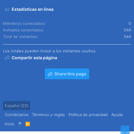
Estadísticas en línea
Miembros conectados
0
Invitados conectados
544
Total de visitantes
544
Los totales pueden incluir a los visitantes ocultos.
Compartir esta página
Share this page
Español (ES)
Contáctanos
Términos y reglas
Política de privacidad
Ayuda
Inicio
R
S
Arr
S