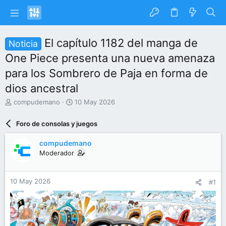
El capítulo 1182 del manga de
Noticia
One Piece presenta una nueva amenaza
para los Sombrero de Paja en forma de
dios ancestral
I
F
compudemano
10 May 2026
n
e
i
c
Foro de consolas y juegos
c
h
i
a
compudemano
a
d
Moderador
d
e
o
i
r
n
10 May 2026
#1
d
i
e
c
l
i
t
o
e