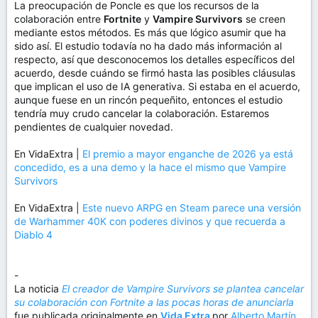
La preocupación de Poncle es que los recursos de la
colaboración entre
Fortnite
y
Vampire Survivors
se creen
mediante estos métodos. Es más que lógico asumir que ha
sido así. El estudio todavía no ha dado más información al
respecto, así que desconocemos los detalles específicos del
acuerdo, desde cuándo se firmó hasta las posibles cláusulas
que implican el uso de IA generativa. Si estaba en el acuerdo,
aunque fuese en un rincón pequeñito, entonces el estudio
tendría muy crudo cancelar la colaboración. Estaremos
pendientes de cualquier novedad.
En VidaExtra |
El premio a mayor enganche de 2026 ya está
concedido, es a una demo y la hace el mismo que Vampire
Survivors
En VidaExtra |
Este nuevo ARPG en Steam parece una versión
de Warhammer 40K con poderes divinos y que recuerda a
Diablo 4
-
La noticia
El creador de Vampire Survivors se plantea cancelar
su colaboración con Fortnite a las pocas horas de anunciarla
fue publicada originalmente en
Vida Extra
por
Alberto Martín
.