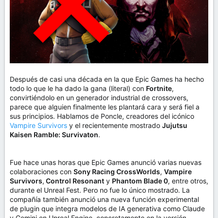
Después de casi una década en la que Epic Games ha hecho
todo lo que le ha dado la gana (literal) con
Fortnite
,
convirtiéndolo en un generador industrial de crossovers,
parece que alguien finalmente les plantará cara y será fiel a
sus principios. Hablamos de Poncle, creadores del icónico
Vampire Survivors
y el recientemente mostrado
Jujutsu
Kaisen Ramble: Survivaton
.
Fue hace unas horas que Epic Games anunció varias nuevas
colaboraciones con
Sony Racing CrossWorlds
,
Vampire
Survivors
,
Control Resonant
y
Phantom Blade 0
, entre otros,
durante el Unreal Fest. Pero no fue lo único mostrado. La
compañía también anunció una nueva función experimental
de plugin que integra modelos de IA generativa como Claude
y Gemini en Unreal Engine, concretamente en la versión