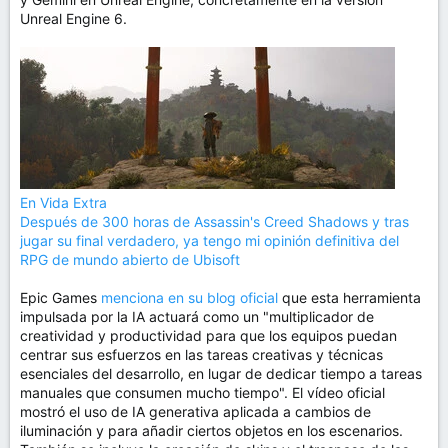
Unreal Engine 6.
En Vida Extra
Después de 300 horas de Assassin's Creed Shadows y tras
jugar su final verdadero, ya tengo mi opinión definitiva del
RPG de mundo abierto de Ubisoft
Epic Games
menciona en su blog oficial
que esta herramienta
impulsada por la IA actuará como un "multiplicador de
creatividad y productividad para que los equipos puedan
centrar sus esfuerzos en las tareas creativas y técnicas
esenciales del desarrollo, en lugar de dedicar tiempo a tareas
manuales que consumen mucho tiempo". El vídeo oficial
mostró el uso de IA generativa aplicada a cambios de
iluminación y para añadir ciertos objetos en los escenarios.