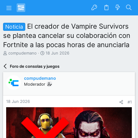
El creador de Vampire Survivors
Noticia
se plantea cancelar su colaboración con
Fortnite a las pocas horas de anunciarla
I
F
compudemano
18 Jun 2026
n
e
i
c
Foro de consolas y juegos
c
h
i
a
compudemano
a
d
Moderador
d
e
o
i
r
n
18 Jun 2026
#1
d
i
e
c
l
i
t
o
e
m
a