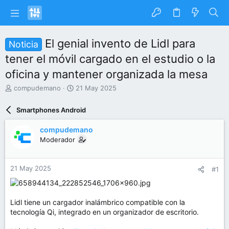
El genial invento de Lidl para
Noticia
tener el móvil cargado en el estudio o la
oficina y mantener organizada la mesa
I
F
compudemano
21 May 2025
n
e
i
c
Smartphones Android
c
h
i
a
compudemano
a
d
Moderador
d
e
o
i
r
n
21 May 2025
#1
d
i
e
c
l
i
t
o
Lidl tiene un cargador inalámbrico compatible con la
e
tecnología Qi, integrado en un organizador de escritorio.
m
a