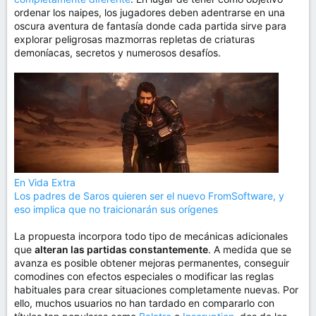
ordenar los naipes, los jugadores deben adentrarse en una
oscura aventura de fantasía donde cada partida sirve para
explorar peligrosas mazmorras repletas de criaturas
demoníacas, secretos y numerosos desafíos.
En Vida Extra
Los padres de Saros quieren ser el nuevo FromSoftware, y
eso implica que no traicionarán sus orígenes
La propuesta incorpora todo tipo de mecánicas adicionales
que
alteran las partidas constantemente
. A medida que se
avanza es posible obtener mejoras permanentes, conseguir
comodines con efectos especiales o modificar las reglas
habituales para crear situaciones completamente nuevas. Por
ello, muchos usuarios no han tardado en compararlo con