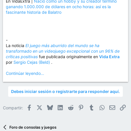
En VidaExtra |
Nació como un hobby y su creador terminó
ganando 1.000.000 de dólares en ocho horas: así es la
fascinante historia de Balatro
-
La noticia
El juego más aburrido del mundo se ha
transformado en un videojuego excepcional con un 96% de
críticas positivas
fue publicada originalmente en
Vida Extra
por
Sergio Cejas (Beld)
.
Continúar leyendo...
Debes iniciar sesión o registrarte para responder aquí.
Facebook
X
Bluesky
LinkedIn
Reddit
Pinterest
Tumblr
WhatsApp
Email
En
Compartir:
Foro de consolas y juegos