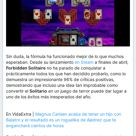
Sin duda, la fórmula ha funcionado mejor de lo que muchos
esperaban. Desde su lanzamiento
en Steam
a finales de abril,
Forbidden Solitaire
no ha parado de conquistar a
prácticamente todos los que han decidido probarlo, como lo
demuestra un impresionante 96% de críticas positivas,
demostrando que incluso una idea tan improbable como
convertir el
Solitario
en un juego de terror puede dar lugar a
uno de los éxitos más inesperados del año.
En VidaExtra |
Magnus Carlsen acaba de tener un hijo con
Balatro y el resultado es un roguelike de Ajedrez que te
enganchará cientos de horas