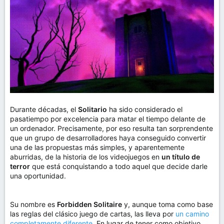
m
a
Durante décadas, el
Solitario
ha sido considerado el
pasatiempo por excelencia para matar el tiempo delante de
un ordenador. Precisamente, por eso resulta tan sorprendente
que un grupo de desarrolladores haya conseguido convertir
una de las propuestas más simples, y aparentemente
aburridas, de la historia de los videojuegos en
un título de
terror
que está conquistando a todo aquel que decide darle
una oportunidad.
Su nombre es
Forbidden Solitaire
y, aunque toma como base
las reglas del clásico juego de cartas, las lleva por
un camino
completamente diferente
. En lugar de tener como objetivo