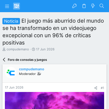
El juego más aburrido del mundo
Noticia
se ha transformado en un videojuego
excepcional con un 96% de críticas
positivas
I
F
compudemano
17 Jun 2026
n
e
i
c
Foro de consolas y juegos
c
h
i
a
compudemano
a
d
Moderador
d
e
o
i
r
n
17 Jun 2026
#1
d
i
e
c
l
i
t
o
e