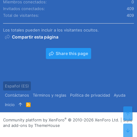
Miembros conectados
0
Invitados conectados
409
Total de visitantes
409
Los totales pueden incluir a los visitantes ocultos.
Compartir esta página
Share this page
Español (ES)
Contáctanos
Términos y reglas
Política de privacidad
Ayuda
Inicio
R
S
Arr
S
®
Community platform by XenForo
© 2010-2026 XenForo Ltd.
|
Style
and add-ons by ThemeHouse
Pie