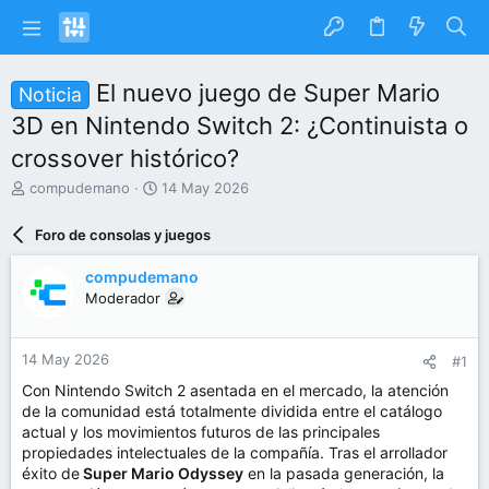
El nuevo juego de Super Mario
Noticia
3D en Nintendo Switch 2: ¿Continuista o
crossover histórico?
I
F
compudemano
14 May 2026
n
e
i
c
Foro de consolas y juegos
c
h
i
a
compudemano
a
d
Moderador
d
e
o
i
r
n
14 May 2026
#1
d
i
e
c
Con Nintendo Switch 2 asentada en el mercado, la atención
l
i
de la comunidad está totalmente dividida entre el catálogo
t
o
actual y los movimientos futuros de las principales
e
propiedades intelectuales de la compañía. Tras el arrollador
m
éxito de
Super Mario Odyssey
en la pasada generación, la
a