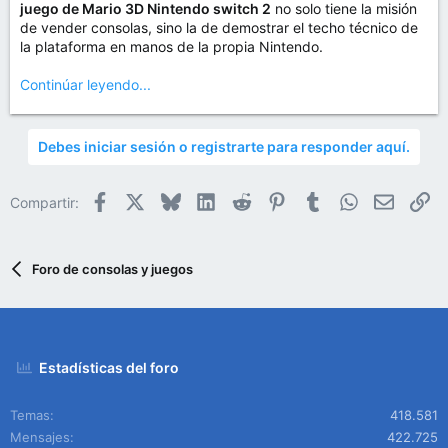
juego de Mario 3D Nintendo switch 2
no solo tiene la misión
de vender consolas, sino la de demostrar el techo técnico de
la plataforma en manos de la propia Nintendo.
Continúar leyendo...
Debes iniciar sesión o registrarte para responder aquí.
Facebook
X
Bluesky
LinkedIn
Reddit
Pinterest
Tumblr
WhatsApp
Email
En
Compartir:
Foro de consolas y juegos
Estadísticas del foro
Temas
418.581
Mensajes
422.725