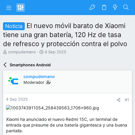
El nuevo móvil barato de Xiaomi
Noticia
tiene una gran batería, 120 Hz de tasa
de refresco y protección contra el polvo
I
F
compudemano
4 Sep 2025
n
e
i
c
Smartphones Android
c
h
i
a
compudemano
a
d
Moderador
d
e
o
i
r
n
4 Sep 2025
#1
d
i
e
c
l
i
t
o
Xiaomi ha anunciado el nuevo Redmi 15C, un terminal de
e
entrada que presume de una batería gigantesca y una buena
m
pantalla.
a