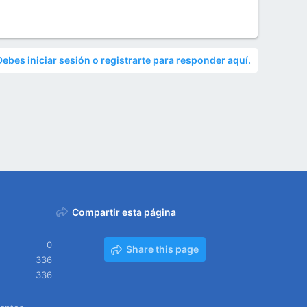
Debes iniciar sesión o registrarte para responder aquí.
Compartir esta página
0
Share this page
336
336