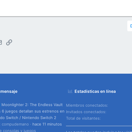
tsApp
Email
Enlace
 mensaje
Estadísticas en línea
Moonlighter 2: The Endless Vault
Miembros conectados
s 6 juegos detallan sus estrenos en
Invitados conectados
do Switch / Nintendo Switch 2
Total de visitantes
o: compudemano
hace 11 minutos
e consolas y juegos