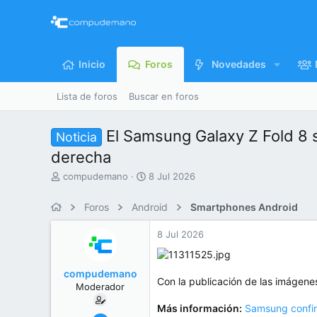
Inicio
Foros
Novedades
Lista de foros
Buscar en foros
El Samsung Galaxy Z Fold 8 se
Noticia
derecha
I
F
compudemano
8 Jul 2026
n
e
i
c
Foros
Android
Smartphones Android
c
h
i
a
8 Jul 2026
a
d
d
e
o
i
compudemano
r
n
Con la publicación de las imágenes
Moderador
d
i
e
c
Más información:
Samsung confir
l
i
26 Jul 2013