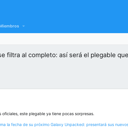
Miembros
 filtra al completo: así será el plegable que
 oficiales, este plegable ya tiene pocas sorpresas.
ma la fecha de su próximo Galaxy Unpacked: presentará sus nuevos m