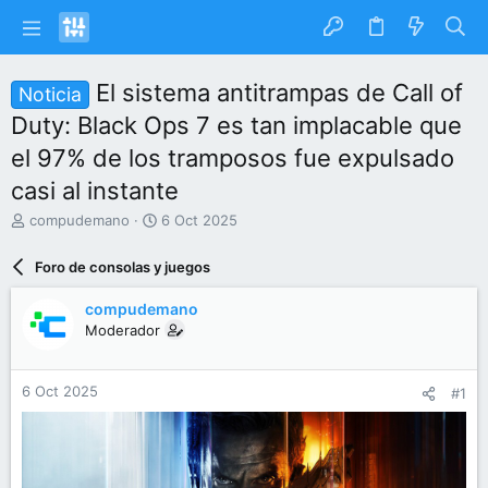
El sistema antitrampas de Call of
Noticia
Duty: Black Ops 7 es tan implacable que
el 97% de los tramposos fue expulsado
casi al instante
I
F
compudemano
6 Oct 2025
n
e
i
c
Foro de consolas y juegos
c
h
i
a
compudemano
a
d
Moderador
d
e
o
i
r
n
6 Oct 2025
#1
d
i
e
c
l
i
t
o
e