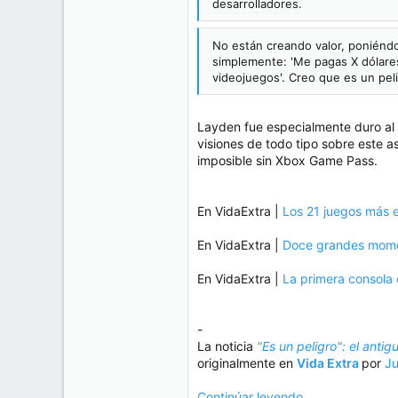
desarrolladores.
No están creando valor, poniéndo
simplemente: 'Me pagas X dólares 
videojuegos'. Creo que es un peli
Layden fue especialmente duro al 
visiones de todo tipo sobre este 
imposible sin Xbox Game Pass.
En VidaExtra |
Los 21 juegos más 
En VidaExtra |
Doce grandes momen
En VidaExtra |
La primera consola 
-
La noticia
"Es un peligro": el anti
originalmente en
Vida Extra
por
J
Continúar leyendo...