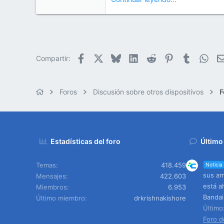
Facebook
X
Bluesky
LinkedIn
Reddit
Pinterest
Tumblr
Wha
Compartir:
Foros
Discusión sobre otros dispositivos
F
Estadísticas del foro
Último
Temas
418.459
Noticia
sus am
Mensajes
422.603
está a
Miembros
6.953
Banda
Último miembro
drkrishnakishore
Últim
Foro d