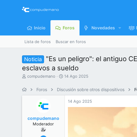
Inicio
Foros
Novedades
Lista de foros
Buscar en foros
"Es un peligro": el antiguo C
Noticia
esclavos a sueldo
I
F
compudemano
14 Ago 2025
n
e
i
c
Foros
Discusión sobre otros dispositivos
F
c
h
i
a
14 Ago 2025
a
d
d
e
o
i
compudemano
r
n
Moderador
d
i
e
c
l
i
26 Jul 2013