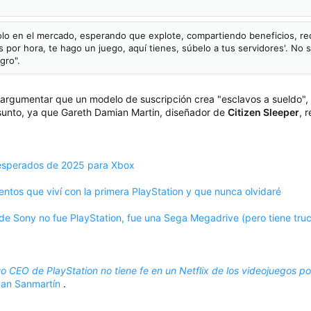
lo en el mercado, esperando que explote, compartiendo beneficios, re
por hora, te hago un juego, aquí tienes, súbelo a tus servidores'. No so
gro".
argumentar que un modelo de suscripción crea "esclavos a sueldo", 
asunto, ya que Gareth Damian Martin, diseñador de
Citizen Sleeper
, 
esperados de 2025 para Xbox
tos que viví con la primera PlayStation y que nunca olvidaré
de Sony no fue PlayStation, fue una Sega Megadrive (pero tiene tru
guo CEO de PlayStation no tiene fe en un Netflix de los videojuegos 
uan Sanmartín
.