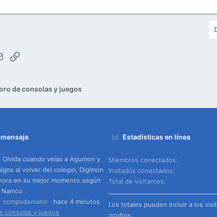
tsApp
Email
Enlace
oro de consolas y juegos
 mensaje
Estadísticas en línea
Olvida cuando veías a Agumon y
Miembros conectados
igos al volver del colegio, Digimon
Invitados conectados
hora en su mejor momento según
Total de visitantes
i Namco
o: compudemano
hace 4 minutos
Los totales pueden incluir a los visi
e consolas y juegos
ocultos.