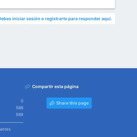
Debes iniciar sesión o registrarte para responder aquí.
Compartir esta página
0
Share this page
588
588
tantes