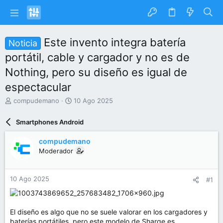
Este invento integra batería
Noticia
portátil, cable y cargador y no es de
Nothing, pero su diseño es igual de
espectacular
I
F
compudemano
10 Ago 2025
n
e
i
c
Smartphones Android
c
h
i
a
compudemano
a
d
Moderador
d
e
o
i
r
n
10 Ago 2025
#1
d
i
e
c
l
i
t
o
El diseño es algo que no se suele valorar en los cargadores y
e
baterías portátiles, pero este modelo de Sharge es