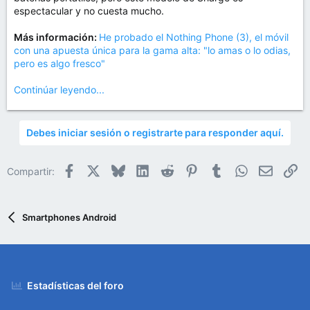
m
espectacular y no cuesta mucho.
a
Más información:
He probado el Nothing Phone (3), el móvil
con una apuesta única para la gama alta: "lo amas o lo odias,
pero es algo fresco"
Continúar leyendo...
Debes iniciar sesión o registrarte para responder aquí.
Facebook
X
Bluesky
LinkedIn
Reddit
Pinterest
Tumblr
WhatsApp
Email
En
Compartir:
Smartphones Android
Estadísticas del foro