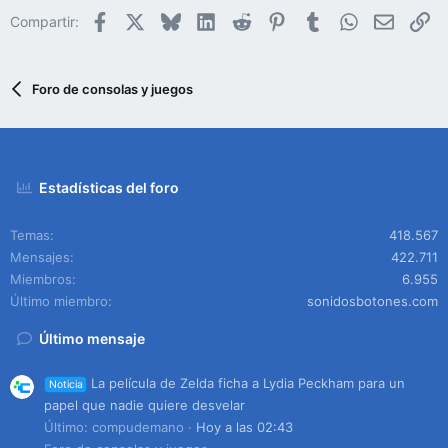
Facebook
X
Bluesky
LinkedIn
Reddit
Pinterest
Tumblr
WhatsApp
Email
En
Compartir:
Foro de consolas y juegos
Estadísticas del foro
Temas
418.567
Mensajes
422.711
Miembros
6.955
Último miembro
sonidosbotones.com
Último mensaje
La película de Zelda ficha a Lydia Peckham para un
Noticia
papel que nadie quiere desvelar
Último: compudemano
Hoy a las 02:43