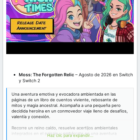
Moss: The Forgotten Relic
– Agosto de 2026 en Switch
y Switch 2
Una aventura emotiva y evocadora ambientada en las
páginas de un libro de cuentos viviente, rebosante de
mitos y magia ancestral. Acompaña a una pequeña pero
decidida heroína en un conmovedor viaje lleno de desafíos,
valentía y conexión.
Recorre un reino caído, resuelve acertijos ambientales
integrados en el paisaje y embárcate en una aventura
Haz clic para expandir...
atemporal…