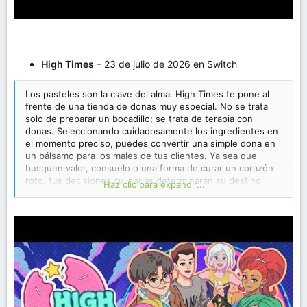
High Times
– 23 de julio de 2026 en Switch
Los pasteles son la clave del alma. High Times te pone al
frente de una tienda de donas muy especial. No se trata
solo de preparar un bocadillo; se trata de terapia con
donas. Seleccionando cuidadosamente los ingredientes en
el momento preciso, puedes convertir una simple dona en
un bálsamo para los males de tus clientes. Ya sea que
busquen valor, consuelo o una forma de curar un corazón
roto, tus decisiones culinarias determinarán su destino
Haz clic para expandir...
emocional.