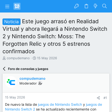
Este juego arrasó en Realidad
Noticia
Virtual y ahora llegará a Nintendo Switch
2 y Nintendo Switch: Moss: The
Forgotten Relic y otros 5 estrenos
confirmados
I
F
compudemano
15 May 2026
n
e
i
c
Foro de consolas y juegos
c
h
i
a
compudemano
a
d
Moderador
d
e
o
i
r
n
15 May 2026
#1
d
i
e
c
De nuevo la lista de
juegos de Nintendo Switch
y
juegos de
l
i
Nintendo Switch 2
se ha actualizado recientemente con
t
o