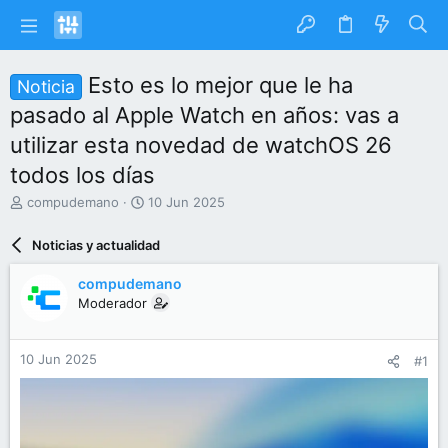
Esto es lo mejor que le ha
Noticia
pasado al Apple Watch en años: vas a
utilizar esta novedad de watchOS 26
todos los días
I
F
compudemano
10 Jun 2025
n
e
i
c
Noticias y actualidad
c
h
i
a
compudemano
a
d
Moderador
d
e
o
i
r
n
10 Jun 2025
#1
d
i
e
c
l
i
t
o
e