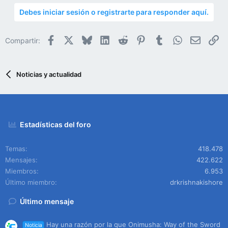
Debes iniciar sesión o registrarte para responder aquí.
Facebook
X
Bluesky
LinkedIn
Reddit
Pinterest
Tumblr
WhatsApp
Email
En
Compartir:
Noticias y actualidad
Estadísticas del foro
Temas
418.478
Mensajes
422.622
Miembros
6.953
Último miembro
drkrishnakishore
Último mensaje
Hay una razón por la que Onimusha: Way of the Sword
Noticia