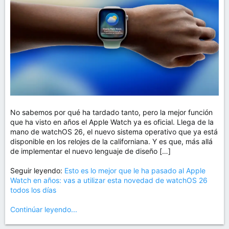
m
a
No sabemos por qué ha tardado tanto, pero la mejor función
que ha visto en años el Apple Watch ya es oficial. Llega de la
mano de watchOS 26, el nuevo sistema operativo que ya está
disponible en los relojes de la californiana. Y es que, más allá
de implementar el nuevo lenguaje de diseño […]
Seguir leyendo:
Esto es lo mejor que le ha pasado al Apple
Watch en años: vas a utilizar esta novedad de watchOS 26
todos los días
Continúar leyendo...