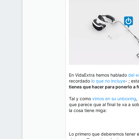
e
50
m
a
38
Cr 15 13-35 Lc 1 Los Alpes, Pereira - Colombia
www.compudemano.com
En VidaExtra hemos hablado
del e
recordado
lo que no incluye
- ; es
tienes que hacer para ponerlo a 
Tal y como
vimos en su unboxing
,
que parece que al final te va a sob
la cosa tiene miga:
Lo primero que deberemos tener 