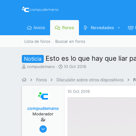
Inicio
Foros
Novedades
Lista de foros
Buscar en foros
Esto es lo que hay que liar p
Noticia
I
F
compudemano
10 Oct 2016
n
e
i
c
Foros
Discusión sobre otros dispositivos
F
c
h
i
a
10 Oct 2016
a
d
d
e
o
i
compudemano
r
n
Moderador
d
i
e
c
l
i
26 Jul 2013
t
o
416.715