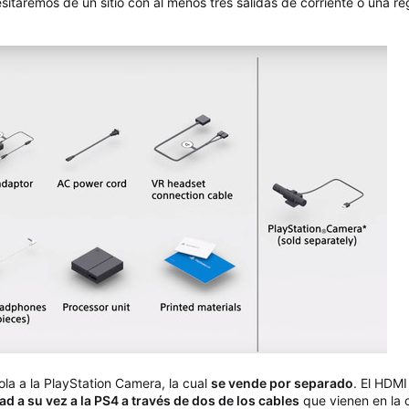
sitaremos de un sitio con al menos tres salidas de corriente o una re
ola a la PlayStation Camera, la cual
se vende por separado
. El HDMI
d a su vez a la PS4 a través de dos de los cables
que vienen en la 