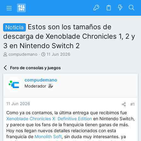
Estos son los tamaños de
Noticia
descarga de Xenoblade Chronicles 1, 2 y
3 en Nintendo Switch 2
I
F
compudemano
11 Jun 2026
n
e
i
c
Foro de consolas y juegos
c
h
i
a
compudemano
a
d
Moderador
d
e
o
i
r
n
11 Jun 2026
#1
d
i
e
c
Como ya os contamos, la última entrega que recibimos fue
l
i
Xenoblade Chronicles X: Definitive Edition
en Nintendo Switch,
t
o
y parece que los fans de la franquicia tienen ganas de más.
e
Hoy nos llegan nuevos detalles relacionados con esta
m
franquicia de
Monolith Soft
, sin duda muy interesantes. ya
a