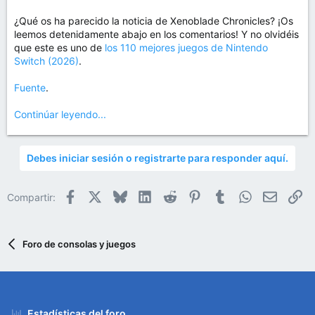
¿Qué os ha parecido la noticia de Xenoblade Chronicles? ¡Os
leemos detenidamente abajo en los comentarios! Y no olvidéis
que este es uno de
los 110 mejores juegos de Nintendo
Switch (2026)
.
Fuente
.
Continúar leyendo...
Debes iniciar sesión o registrarte para responder aquí.
Facebook
X
Bluesky
LinkedIn
Reddit
Pinterest
Tumblr
WhatsApp
Email
En
Compartir:
Foro de consolas y juegos
Estadísticas del foro