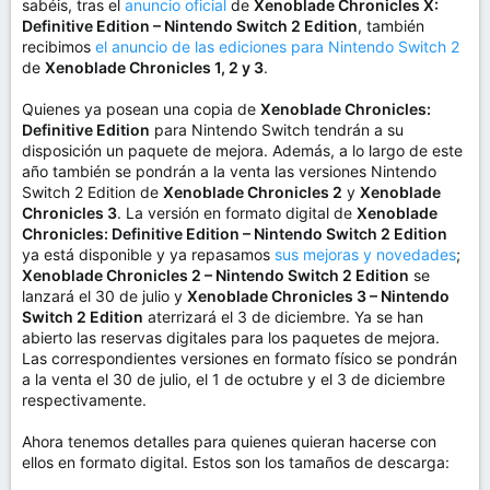
sabéis, tras el
anuncio oficial
de
Xenoblade Chronicles X:
Definitive Edition – Nintendo Switch 2 Edition
, también
recibimos
el anuncio de las ediciones para Nintendo Switch 2
de
Xenoblade Chronicles 1, 2 y 3
.
Quienes ya posean una copia de
Xenoblade Chronicles:
Definitive Edition
para Nintendo Switch tendrán a su
disposición un paquete de mejora. Además, a lo largo de este
año también se pondrán a la venta las versiones Nintendo
Switch 2 Edition de
Xenoblade Chronicles 2
y
Xenoblade
Chronicles 3
. La versión en formato digital de
Xenoblade
Chronicles: Definitive Edition – Nintendo Switch 2 Edition
ya está disponible y ya repasamos
sus mejoras y novedades
;
Xenoblade Chronicles 2 – Nintendo Switch 2 Edition
se
lanzará el 30 de julio y
Xenoblade Chronicles 3 – Nintendo
Switch 2 Edition
aterrizará el 3 de diciembre. Ya se han
abierto las reservas digitales para los paquetes de mejora.
Las correspondientes versiones en formato físico se pondrán
a la venta el 30 de julio, el 1 de octubre y el 3 de diciembre
respectivamente.
Ahora tenemos detalles para quienes quieran hacerse con
ellos en formato digital. Estos son los tamaños de descarga: