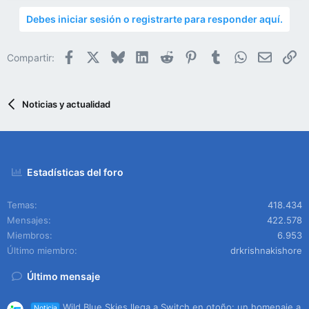
Debes iniciar sesión o registrarte para responder aquí.
Facebook
X
Bluesky
LinkedIn
Reddit
Pinterest
Tumblr
WhatsApp
Email
En
Compartir:
Noticias y actualidad
Estadísticas del foro
Temas
418.434
Mensajes
422.578
Miembros
6.953
Último miembro
drkrishnakishore
Último mensaje
Wild Blue Skies llega a Switch en otoño: un homenaje a
Noticia