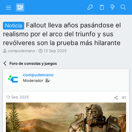
Fallout lleva años pasándose el
Noticia
realismo por el arco del triunfo y sus
revólveres son la prueba más hilarante
I
F
compudemano
13 Sep 2025
n
e
i
c
Foro de consolas y juegos
c
h
i
a
compudemano
a
d
Moderador
d
e
o
i
r
n
13 Sep 2025
#1
d
i
e
c
l
i
t
o
e
m
a