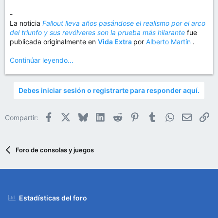
-
La noticia
Fallout lleva años pasándose el realismo por el arco
del triunfo y sus revólveres son la prueba más hilarante
fue
publicada originalmente en
Vida Extra
por
Alberto Martín
.
Continúar leyendo...
Debes iniciar sesión o registrarte para responder aquí.
Facebook
X
Bluesky
LinkedIn
Reddit
Pinterest
Tumblr
WhatsApp
Email
En
Compartir:
Foro de consolas y juegos
Estadísticas del foro