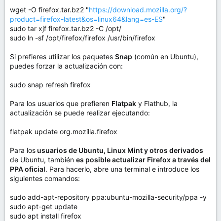
wget -O firefox.tar.bz2 "
https://download.mozilla.org/?
product=firefox-latest&os=linux64&lang=es-ES
"
sudo tar xjf firefox.tar.bz2 -C /opt/
sudo ln -sf /opt/firefox/firefox /usr/bin/firefox
Si prefieres utilizar los paquetes
Snap
(común en Ubuntu),
puedes forzar la actualización con:
sudo snap refresh firefox
Para los usuarios que prefieren
Flatpak
y Flathub, la
actualización se puede realizar ejecutando:
flatpak update org.mozilla.firefox
Para los
usuarios de Ubuntu, Linux Mint y otros derivados
de Ubuntu, también
es posible actualizar Firefox a través del
PPA oficial
. Para hacerlo, abre una terminal e introduce los
siguientes comandos:
sudo add-apt-repository ppa:ubuntu-mozilla-security/ppa -y
sudo apt-get update
sudo apt install firefox