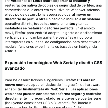
Las
versiones de Linux ahora soportan la creación y
restauración nativa de copias de seguridad de perfiles
, una
característica que antes era exclusiva de Windows. Además,
el equipo de desarrollo ha asegurado que,
al mover un
directorio de perfil a otra ubicación o incluso a un sistema
operativo distinto,
todos los complementos y temas
instalados se restauren de forma perfecta.
En el ámbito
móvil, Firefox para Android adopta un gesto de deslizamiento
vertical para un cambio ágil entre pestañas e incorpora
interruptores en su panel de configuración para desactivar o
modular funciones experimentales basadas en inteligencia
artificial.
Expansión tecnológica: Web Serial y diseño CSS
avanzado​
Para los desarrolladores e ingenieros,
Firefox 151 abre un
nuevo mundo de posibilidades
de integración de hardware
al habilitar finalmente la API Web Serial.
La
s aplicaciones
web ahora pueden conectarse de forma segura y controlar
directamente microcontroladores
a través de puertos serie
(incluyendo conexiones USB o Bluetooth), facilitando la
programación de dispositivos como placas Arduino,