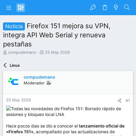
Firefox 151 mejora su VPN,
Noticia
integra API Web Serial y renueva
pestañas
I
F
compudemano
25 May 2026
n
e
i
c
Linux
c
h
i
a
compudemano
a
d
Moderador
d
e
o
i
r
n
25 May 2026
#1
d
i
e
c
l
i
t
o
e
Hace pocos dias se dio a conocer el
lanzamiento oficial de
m
«Firefox 151»,
acompañado por las actualizaciones de
a