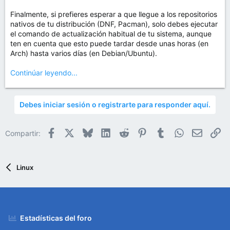
Finalmente, si prefieres esperar a que llegue a los repositorios
nativos de tu distribución (DNF, Pacman), solo debes ejecutar
el comando de actualización habitual de tu sistema, aunque
ten en cuenta que esto puede tardar desde unas horas (en
Arch) hasta varios días (en Debian/Ubuntu).
Continúar leyendo...
Debes iniciar sesión o registrarte para responder aquí.
Facebook
X
Bluesky
LinkedIn
Reddit
Pinterest
Tumblr
WhatsApp
Email
En
Compartir:
Linux
Estadísticas del foro