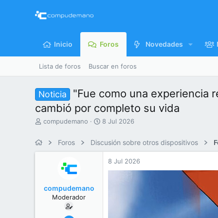
Inicio
Foros
Novedades
Lista de foros
Buscar en foros
"Fue como una experiencia re
Noticia
cambió por completo su vida
I
F
compudemano
8 Jul 2026
n
e
i
c
Foros
Discusión sobre otros dispositivos
F
c
h
i
a
8 Jul 2026
a
d
d
e
o
i
compudemano
r
n
Moderador
d
i
e
c
l
i
26 Jul 2013