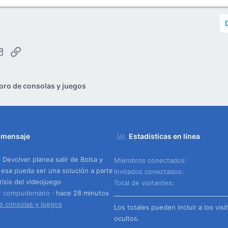
tsApp
Email
Enlace
oro de consolas y juegos
 mensaje
Estadísticas en línea
Devolver planea salir de Bolsa y
Miembros conectados
 esa pueda ser una solución a parte
Invitados conectados
risis del videojuego
Total de visitantes
o: compudemano
hace 28 minutos
e consolas y juegos
Los totales pueden incluir a los visi
ocultos.