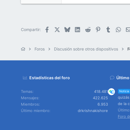
Facebook
X
Bluesky
LinkedIn
Reddit
Pinterest
Tumblr
Wha
Compartir:
Foros
Discusión sobre otros dispositivos
F
Estadísticas del foro
Último
Temas
418.481
Noticia
quizás
Mensajes
422.625
de la c
Miembros
6.953
Últim
Último miembro
drkrishnakishore
Foro d