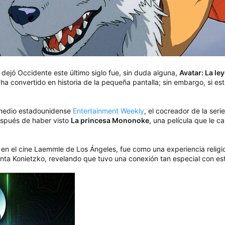
dejó Occidente este último siglo fue, sin duda alguna,
Avatar: La l
a convertido en historia de la pequeña pantalla; sin embargo, si es
l medio estadounidense
Entertainment Weekly
, el cocreador de la ser
después de haber visto
La princesa Mononoke
, una película que le c
 el cine Laemmle de Los Ángeles, fue como una experiencia religiosa p
menta Konietzko, revelando que tuvo una conexión tan especial con e