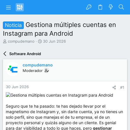
Gestiona múltiples cuentas en
Noticia
Instagram para Android
I
F
compudemano
30 Jun 2026
n
e
i
c
Software Android
c
h
i
a
compudemano
a
d
Moderador
d
e
o
i
r
n
30 Jun 2026
#1
d
i
e
c
l
i
t
o
Seguro que te ha pasado: te has dejado llevar por el
e
magnetismo de Instagram y, sin darte cuenta, ya no tienes un
m
solo perfil, sino que manejas el de tu empresa, el de un
a
proyecto personal y quizás alguno de un cliente. Es genial
para dar visibilidad a todo lo que haces, pero
gestionar