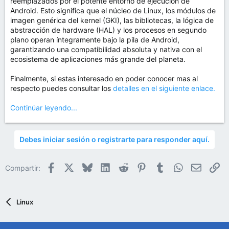
reemplazados por el potente entorno de ejecución de
Android. Esto significa que el núcleo de Linux, los módulos de
imagen genérica del kernel (GKI), las bibliotecas, la lógica de
abstracción de hardware (HAL) y los procesos en segundo
plano operan íntegramente bajo la pila de Android,
garantizando una compatibilidad absoluta y nativa con el
ecosistema de aplicaciones más grande del planeta.
Finalmente, si estas interesado en poder conocer mas al
respecto puedes consultar los
detalles en el siguiente enlace.
Continúar leyendo...
Debes iniciar sesión o registrarte para responder aquí.
Facebook
X
Bluesky
LinkedIn
Reddit
Pinterest
Tumblr
WhatsApp
Email
En
Compartir:
Linux