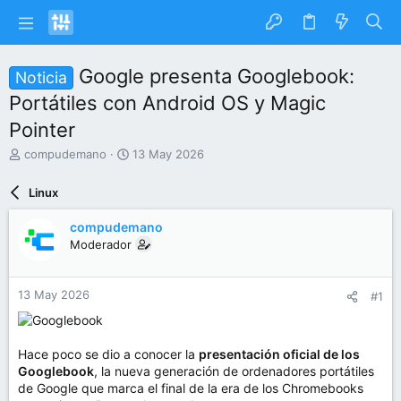
Google presenta Googlebook:
Noticia
Portátiles con Android OS y Magic
Pointer
I
F
compudemano
13 May 2026
n
e
i
c
Linux
c
h
i
a
compudemano
a
d
Moderador
d
e
o
i
r
n
13 May 2026
#1
d
i
e
c
l
i
t
o
Hace poco se dio a conocer la
presentación oficial de los
e
Googlebook
, la nueva generación de ordenadores portátiles
m
de Google que marca el final de la era de los Chromebooks
a