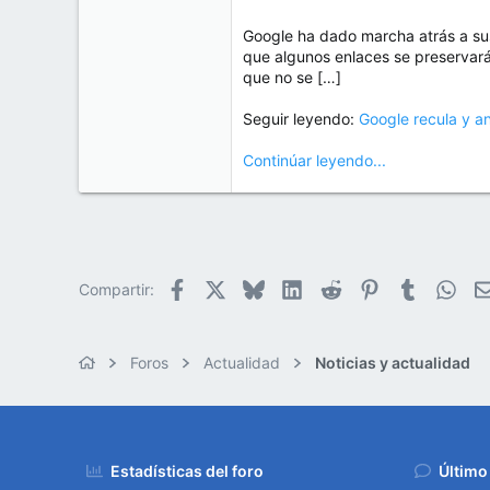
Google ha dado marcha atrás a su
que algunos enlaces se preservará
que no se […]
Seguir leyendo:
Google recula y a
Continúar leyendo...
Facebook
X
Bluesky
LinkedIn
Reddit
Pinterest
Tumblr
Wha
Compartir:
Foros
Actualidad
Noticias y actualidad
Estadísticas del foro
Último