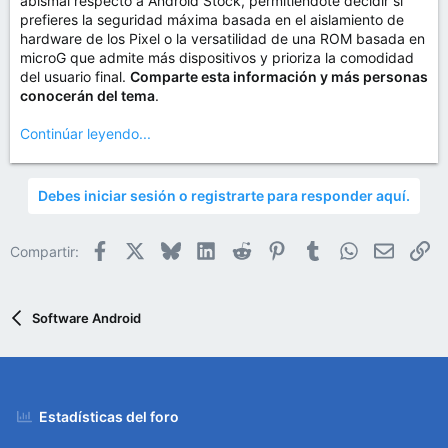
abismal respecto a Android Stock, permitiéndote decidir si
prefieres la seguridad máxima basada en el aislamiento de
hardware de los Pixel o la versatilidad de una ROM basada en
microG que admite más dispositivos y prioriza la comodidad
del usuario final.
Comparte esta información y más personas
conocerán del tema
.
Continúar leyendo...
Debes iniciar sesión o registrarte para responder aquí.
Facebook
X
Bluesky
LinkedIn
Reddit
Pinterest
Tumblr
WhatsApp
Email
En
Compartir:
Software Android
Estadísticas del foro