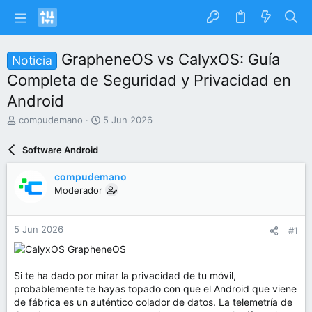
GrapheneOS vs CalyxOS: Guía
Noticia
Completa de Seguridad y Privacidad en
Android
I
F
compudemano
5 Jun 2026
n
e
i
c
Software Android
c
h
i
a
compudemano
a
d
Moderador
d
e
o
i
r
n
5 Jun 2026
#1
d
i
e
c
l
i
t
o
Si te ha dado por mirar la privacidad de tu móvil,
e
probablemente te hayas topado con que el Android que viene
m
de fábrica es un auténtico colador de datos. La telemetría de
a