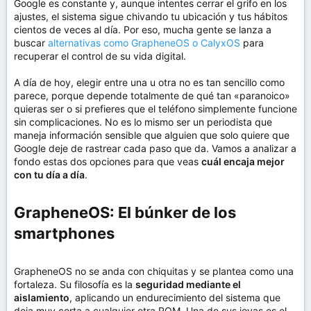
Google es constante y, aunque intentes cerrar el grifo en los
ajustes, el sistema sigue chivando tu ubicación y tus hábitos
cientos de veces al día. Por eso, mucha gente se lanza a
buscar
alternativas como GrapheneOS o CalyxOS
para
recuperar el control de su vida digital.
A día de hoy, elegir entre una u otra no es tan sencillo como
parece, porque depende totalmente de qué tan «paranoico»
quieras ser o si prefieres que el teléfono simplemente funcione
sin complicaciones. No es lo mismo ser un periodista que
maneja información sensible que alguien que solo quiere que
Google deje de rastrear cada paso que da. Vamos a analizar a
fondo estas dos opciones para que veas
cuál encaja mejor
con tu día a día
.
GrapheneOS: El búnker de los
smartphones​
GrapheneOS no se anda con chiquitas y se plantea como una
fortaleza. Su filosofía es la
seguridad mediante el
aislamiento
, aplicando un endurecimiento del sistema que
deja muy corta a cualquier otra ROM. Una de sus joyas es el