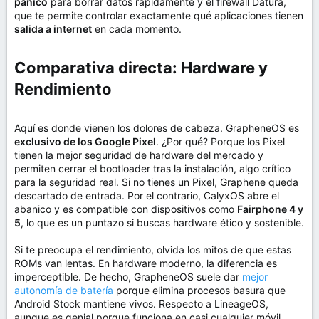
pánico
para borrar datos rápidamente y el firewall Datura,
que te permite controlar exactamente qué aplicaciones tienen
salida a internet
en cada momento.
Comparativa directa: Hardware y
Rendimiento​
Aquí es donde vienen los dolores de cabeza. GrapheneOS es
exclusivo de los Google Pixel
. ¿Por qué? Porque los Pixel
tienen la mejor seguridad de hardware del mercado y
permiten cerrar el bootloader tras la instalación, algo crítico
para la seguridad real. Si no tienes un Pixel, Graphene queda
descartado de entrada. Por el contrario, CalyxOS abre el
abanico y es compatible con dispositivos como
Fairphone 4 y
5
, lo que es un puntazo si buscas hardware ético y sostenible.
Si te preocupa el rendimiento, olvida los mitos de que estas
ROMs van lentas. En hardware moderno, la diferencia es
imperceptible. De hecho, GrapheneOS suele dar
mejor
autonomía de batería
porque elimina procesos basura que
Android Stock mantiene vivos. Respecto a LineageOS,
aunque es genial porque funciona en casi cualquier móvil