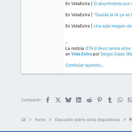
En VidaExtra |
El aburrimiento por
En VidaExtra |
"Quizás la IA ya se 
En VidaExtra |
Una sola imagen dem
-
La noticia
GTA 6 lleva tantos años 
en
Vida Extra
por
Sergio Cejas (B
Continúar leyendo...
Facebook
X
Bluesky
LinkedIn
Reddit
Pinterest
Tumblr
Wha
Compartir:
Foros
Discusión sobre otros dispositivos
F