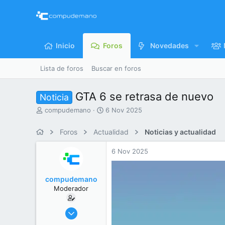
Inicio
Foros
Novedades
Lista de foros
Buscar en foros
GTA 6 se retrasa de nuevo
Noticia
I
F
compudemano
6 Nov 2025
n
e
i
c
Foros
Actualidad
Noticias y actualidad
c
h
i
a
6 Nov 2025
a
d
d
e
o
i
compudemano
r
n
Moderador
d
i
e
c
l
i
26 Jul 2013
t
o
416.690