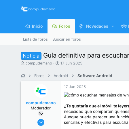
Inicio
Foros
Novedades
Lista de foros
Buscar en foros
Guía definitiva para escuch
Noticia
I
F
compudemano
17 Jun 2025
n
e
i
c
Foros
Android
Software Android
c
h
i
a
17 Jun 2025
a
d
d
e
o
i
compudemano
r
n
¿Te gustaría que el móvil te ley
Moderador
d
i
necesidad que comparten quienes 
e
c
Aunque pueda parecer una función 
l
i
26 Jul 2013
sencillas y efectivas para escucha
t
o
416.651