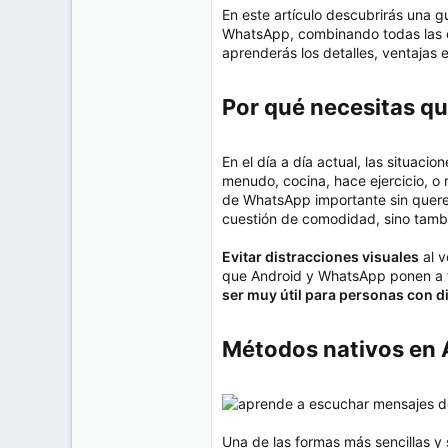
e
En este artículo descubrirás una g
50
m
WhatsApp, combinando todas las op
a
38
aprenderás los detalles, ventajas
Cr 15 13-35 Lc 1 Los Alpes, Pereira - Colombia
www.compudemano.com
Por qué necesitas qu
En el día a día actual, las situacio
menudo, cocina, hace ejercicio, o 
de WhatsApp importante sin querer
cuestión de comodidad, sino tambi
Evitar distracciones visuales
al v
que Android y WhatsApp ponen a tu
ser muy útil para personas con di
Métodos nativos en A
Una de las formas más sencillas y