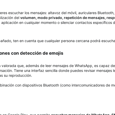
eres escuchar los mensajes: altavoz del móvil, auriculares Bluetooth,
lización del
volumen, modo privado, repetición de mensajes, resp
a aplicación en cualquier momento o silenciar contactos específicos
mpañado, ten en cuenta que cualquier persona cercana podrá escuch
iones con detección de emojis​
en valorada que, además de leer mensajes de WhatsApp, es capaz d
sación. Tiene una interfaz sencilla donde puedes revisar mensajes le
as su reproducción.
mbinación con dispositivos Bluetooth (como intercomunicadores de mo
ble en Google Play, que permite
escuchar mensajes de WhatsApp, SM