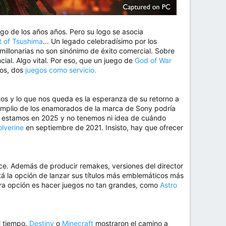
rgo de los años años. Pero su logo se asocia
t of Tsushima
... Un legado celebradísimo por los
illonarias no son sinónimo de éxito comercial. Sobre
ial. Algo vital. Por eso, que un juego de
God of War
os, dos
juegos como servicio.
tos y lo que nos queda es la esperanza de su retorno a
e amplio de los enamorados de la marca de Sony podría
os, estamos en 2025 y no tenemos ni idea de cuándo
lverine
en septiembre de 2021. Insisto, hay que ofrecer
nce. Además de producir remakes, versiones del director
tá la opción de lanzar sus títulos más emblemáticos más
otra opción es hacer juegos no tan grandes, como
Astro
l tiempo.
Destiny
o
Minecraft
mostraron el camino a