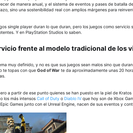
recer de manera anual, y el sistema de eventos y pases de batalla d
plazo, sino una sostenibilidad real con amplios márgenes para reinve
uegos single player duran lo que duran, pero los juegos como servicio
tentes. Y en PlayStation Studios lo saben.
icio frente al modelo tradicional de los v
ema muy definido, y no es que sus juegos sean malos sino que duran l
ino te topas con que
God of War
te da aproximadamente unas 20 horas
as.
ero a partir de ese punto quienes se han puesto en la piel de Kratos
o los más intensos
Call of Duty
o
Diablo IV
que hoy son de Xbox Game
e Epic Games junto con el Unreal Engine, nacen de sus eventos y cont