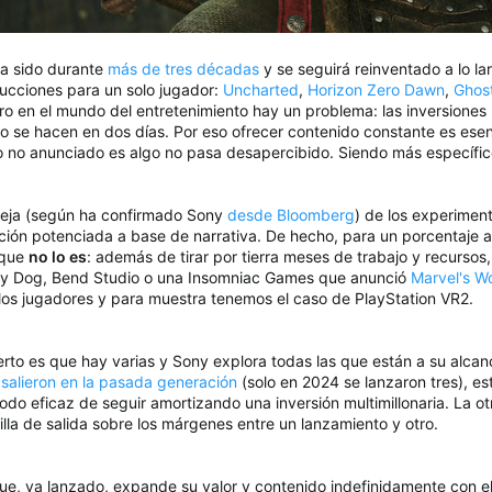
ha sido durante
más de tres décadas
y se seguirá reinventado a lo la
cciones para un solo jugador:
Uncharted
,
Horizon Zero Dawn
,
Ghos
 en el mundo del entretenimiento hay un problema: las inversiones m
 se hacen en dos días. Por eso ofrecer contenido constante es esenc
o no anunciado es algo no pasa desapercibido. Siendo más específic
aleja (según ha confirmado Sony
desde Bloomberg
) de los experimen
 acción potenciada a base de narrativa. De hecho, para un porcentaj
 que
no lo es
: además de tirar por tierra meses de trabajo y recurs
ty Dog, Bend Studio o una Insomniac Games que anunció
Marvel's Wo
os jugadores y para muestra tenemos el caso de PlayStation VR2.
erto es que hay varias y Sony explora todas las que están a su alca
o
salieron en la pasada generación
(solo en 2024 se lanzaron tres), es
modo eficaz de seguir amortizando una inversión multimillonaria. La 
silla de salida sobre los márgenes entre un lanzamiento y otro.
 que, ya lanzado, expande su valor y contenido indefinidamente con e