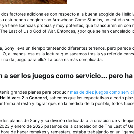
an dos factores adicionales con respecto a la buena acogida de Helldi
e su estupenda acogida son Arrowhead Game Studios, un estudio suec
y ya tiene licencias propias y muy potentes, que transcurren en con
The Last of Us o God of War. Entonces, ¿por qué se han cancelado 
 Sony lleva un tiempo tanteando diferentes terrenos, pero parece 
. O, al menos, esa es la lectura que sacamos tras la ya referida can
ar no da juego para ello? La cosa es más complicada.
n a ser los juegos como servicio... pero ha
 tenía grandes planes para producir
más de diez juegos como servic
Helldivers 2
o
Concord,
sabemos que las expectativas a corto pl
 forma al resto y lograr que, en la medida de lo posible, todos fues
andes planes de Sony y su división dedicada a la creación de video
e 2023 y enero de 2025 pasamos de la cancelación de The Last of U
a hora de hacer remakes y remasters, estaba trabajando en un "game