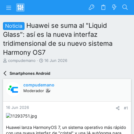
Huawei se suma al "Liquid
Noticia
Glass": así es la nueva interfaz
tridimensional de su nuevo sistema
Harmony OS7
I
F
compudemano
16 Jun 2026
n
e
i
c
Smartphones Android
c
h
i
a
compudemano
a
d
Moderador
d
e
o
i
r
n
16 Jun 2026
#1
d
i
e
c
l
i
t
o
Huawei lanza HarmonyOS 7, un sistema operativo más rápido
e
con una nueva interfaz de "cristal" y una IA autónoma para