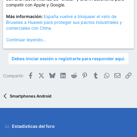
m
competir con Apple y Google.
a
Más información:
España vuelve a bloquear el veto de
Bruselas a Huawei para proteger sus pactos industriales y
comerciales con China
Continúar leyendo...
Debes iniciar sesión o registrarte para responder aquí.
Facebook
X
Bluesky
LinkedIn
Reddit
Pinterest
Tumblr
WhatsApp
Email
En
Compartir:
Smartphones Android
Estadísticas del foro