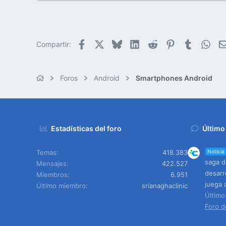
e
50
m
a
38
Cr 15 13-35 Lc 1 Los Alpes, Pereira - Colombia
Facebook
X
Bluesky
LinkedIn
Reddit
Pinterest
Tumblr
Wha
Compartir:
www.compudemano.com
Foros
Android
Smartphones Android
Estadísticas del foro
Último
Temas
418.383
Noticia
saga d
Mensajes
422.527
desarr
Miembros
6.951
juega 
Último miembro
srianaghaclinic
Últim
Foro d