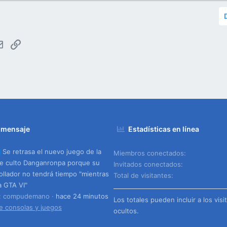
tsApp
Email
Enlace
 mensaje
Estadísticas en línea
Se retrasa el nuevo juego de la
Miembros conectados
e culto Danganronpa porque su
Invitados conectados
ollador no tendrá tiempo "mientras
Total de visitantes
a GTA VI"
o: compudemano
hace 24 minutos
Los totales pueden incluir a los visi
e consolas y juegos
ocultos.