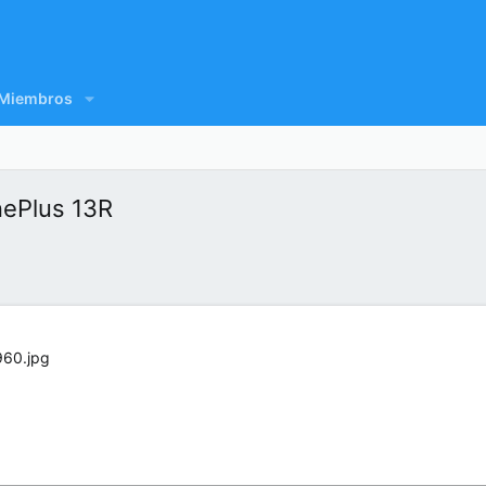
Miembros
nePlus 13R