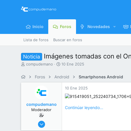
Inicio
Foros
Novedades
Lista de foros
Buscar en foros
Imágenes tomadas con el O
Noticia
I
F
compudemano
10 Ene 2025
n
e
i
c
Foros
Android
Smartphones Android
c
h
i
a
10 Ene 2025
a
d
d
e
o
i
compudemano
r
n
Continúar leyendo...
Moderador
d
i
e
c
l
i
26 Jul 2013
t
o
416.620