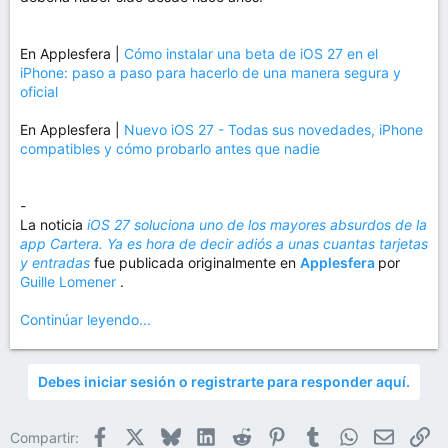
En Applesfera |
Cómo instalar una beta de iOS 27 en el
iPhone: paso a paso para hacerlo de una manera segura y
oficial
En Applesfera |
Nuevo iOS 27 - Todas sus novedades, iPhone
compatibles y cómo probarlo antes que nadie
-
La noticia
iOS 27 soluciona uno de los mayores absurdos de la
app Cartera. Ya es hora de decir adiós a unas cuantas tarjetas
y entradas
fue publicada originalmente en
Applesfera
por
Guille Lomener
.
Continúar leyendo...
Debes iniciar sesión o registrarte para responder aquí.
Facebook
X
Bluesky
LinkedIn
Reddit
Pinterest
Tumblr
WhatsApp
Email
En
Compartir: