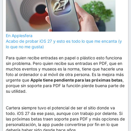
En Applesfera
Acabo de probar iOS 27 y esto es todo lo que me encanta (y
lo que no me gusta)
Para quien recibe entradas en papel o plástico esto funciona
sin problema. Pero quien recibe sus entradas en PDF, que en
muchos eventos y museos es la norma, tiene que hacerle una
foto al ordenador o al móvil de otra persona. Es la mejora más
urgente que
Apple tiene pendiente para las próximas betas
,
porque sin soporte para PDF la función pierde buena parte de
su utilidad.
Cartera siempre tuvo el potencial de ser el sitio donde va
todo. iOS 27 da ese paso, aunque con trabajo por delante. Si
las próximas betas traen soporte para PDF y más opciones de
personalización, la app puede convertirse por fin en lo que
debería haber sido desde hace años.