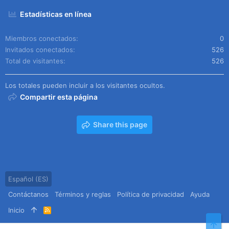
Estadísticas en línea
Miembros conectados
0
Invitados conectados
526
Total de visitantes
526
Los totales pueden incluir a los visitantes ocultos.
Compartir esta página
Share this page
Español (ES)
Contáctanos
Términos y reglas
Política de privacidad
Ayuda
Inicio
R
S
Arr
S