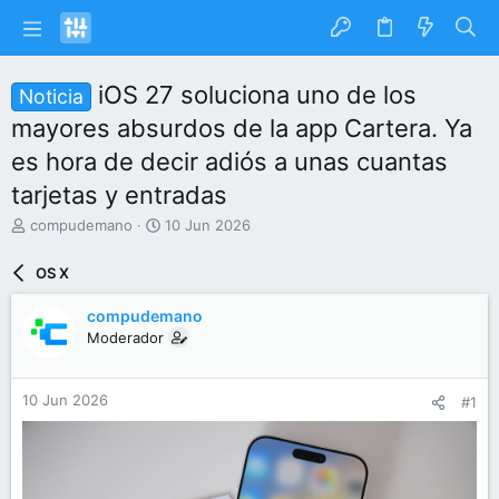
iOS 27 soluciona uno de los
Noticia
mayores absurdos de la app Cartera. Ya
es hora de decir adiós a unas cuantas
tarjetas y entradas
I
F
compudemano
10 Jun 2026
n
e
i
c
OS X
c
h
i
a
compudemano
a
d
Moderador
d
e
o
i
r
n
10 Jun 2026
#1
d
i
e
c
l
i
t
o
e