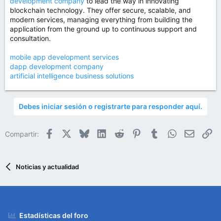
development company
to lead the way in innovating
blockchain technology. They offer secure, scalable, and
modern services, managing everything from building the
application from the ground up to continuous support and
consultation.
mobile app development services
dapp development company
artificial intelligence business solutions
Debes iniciar sesión o registrarte para responder aquí.
Facebook
X
Bluesky
LinkedIn
Reddit
Pinterest
Tumblr
WhatsApp
Email
En
Compartir:
Noticias y actualidad
Estadísticas del foro