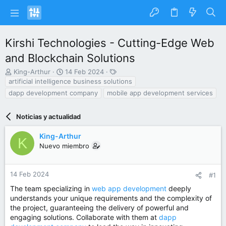
Kirshi Technologies - Cutting-Edge Web
and Blockchain Solutions
I
F
E
King-Arthur
14 Feb 2024
n
e
t
artificial intelligence business solutions
i
c
i
dapp development company
mobile app development services
c
h
q
i
a
u
a
Noticias y actualidad
d
e
d
e
t
o
i
a
King-Arthur
K
r
n
s
Nuevo miembro
d
i
e
c
l
i
14 Feb 2024
#1
t
o
The team specializing in
web app development
deeply
e
understands your unique requirements and the complexity of
m
the project, guaranteeing the delivery of powerful and
a
engaging solutions. Collaborate with them at
dapp