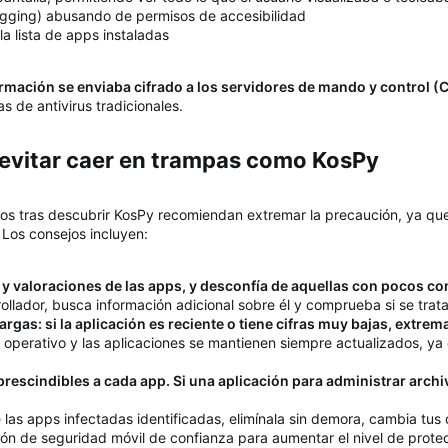
ogging) abusando de permisos de accesibilidad
la lista de apps instaladas
ormación se enviaba cifrado a los servidores de mando y control (
 de antivirus tradicionales.
evitar caer en trampas como KosPy​
dos tras descubrir KosPy recomiendan extremar la precaución, ya que 
 Los consejos incluyen:
 y valoraciones de las apps, y desconfía de aquellas con pocos c
rollador, busca información adicional sobre él y comprueba si se trat
rgas: si la aplicación es reciente o tiene cifras muy bajas, extrem
 operativo y las aplicaciones se mantienen siempre actualizados, ya
escindibles a cada app. Si una aplicación para administrar archiv
de las apps infectadas identificadas, elimínala sin demora, cambia t
ión de seguridad móvil de confianza para aumentar el nivel de prote