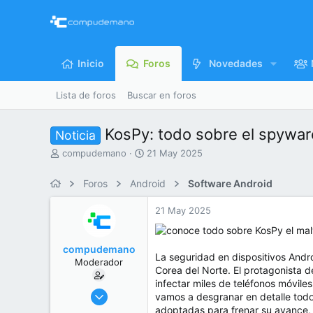
Inicio
Foros
Novedades
Lista de foros
Buscar en foros
KosPy: todo sobre el spywar
Noticia
I
F
compudemano
21 May 2025
n
e
i
c
Foros
Android
Software Android
c
h
i
a
21 May 2025
a
d
d
e
o
i
compudemano
r
n
La seguridad en dispositivos Andr
Moderador
d
i
Corea del Norte. El protagonista d
e
c
infectar miles de teléfonos móvile
l
i
26 Jul 2013
vamos a desgranar en detalle todo
t
o
416.687
adoptadas para frenar su avance, 