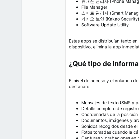
휴대폰 관리자 (Phone Manag
File Manager
스마트 관리자 (Smart Manage
카카오 보안 (Kakao Security
Software Update Utility
Estas apps se distribuían tanto en
dispositivo, elimina la app inmed
¿Qué tipo de informa
El nivel de acceso y el volumen d
destacan:
Mensajes de texto (SMS y po
Detalle completo de registr
Coordenadas de la posición 
Documentos, imágenes y arc
Sonidos recogidos desde el 
Fotos tomadas cuando la cá
Capturas y grabaciones en pa