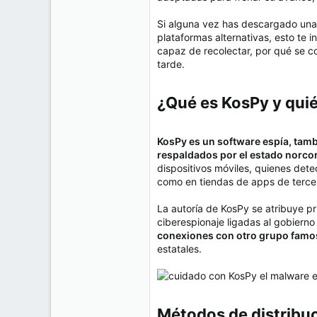
e
50
m
Si alguna vez has descargado una 
a
38
plataformas alternativas, esto te
Cr 15 13-35 Lc 1 Los Alpes, Pereira - Colombia
capaz de recolectar, por qué se c
tarde.
www.compudemano.com
¿Qué es KosPy y quié
KosPy es un software espía, tam
respaldados por el estado norco
dispositivos móviles, quienes det
como en tiendas de apps de terc
La autoría de KosPy se atribuye 
ciberespionaje ligadas al gobier
conexiones con otro grupo famo
estatales.
Métodos de distribuc