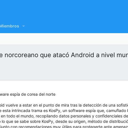
Miembros
e norcoreano que atacó Android a nivel mun
oid vuelve a estar en el punto de mira tras la detección de una sofi
e esta intrincada trama es KosPy, un software espía que, camuflado b
s en todo el mundo, recopilando datos personales y confidenciales de 
 lo que se sabe sobre KosPy, desde su origen, método de distribuci
junto con recomendaciones muy útiles para protegerte ante amenazas