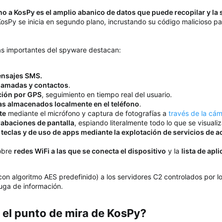
no a KosPy es el amplio abanico de datos que puede recopilar y la
KosPy se inicia en segundo plano, incrustando su código malicioso p
ás importantes del spyware destacan:
mensajes SMS.
llamadas y contactos
.
ción por GPS
, seguimiento en tiempo real del usuario.
as almacenados localmente en el teléfono
.
te
mediante el micrófono y captura de fotografías a
través de la cá
rabaciones de pantalla
, espiando literalmente todo lo que se visualiz
teclas y de uso de apps mediante la explotación de servicios de a
obre
redes WiFi a las que se conecta el dispositivo
y la
lista de apl
con algoritmo AES predefinido) a los servidores C2 controlados por 
uga de información.
el punto de mira de KosPy?​