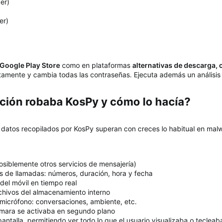
er)
r)
)
Google Play Store
como en plataformas
alternativas de descarga
iatamente y cambia todas las contraseñas. Ejecuta además un análisi
ción robaba KosPy y cómo lo hacía?​
e datos recopilados por KosPy superan con creces lo habitual en malw
siblemente otros servicios de mensajería)
os de llamadas: números, duración, hora y fecha
del móvil en tiempo real
hivos del almacenamiento interno
micrófono: conversaciones, ambiente, etc.
mara se activaba en segundo plano
ntalla, permitiendo ver todo lo que el usuario visualizaba o tecleab