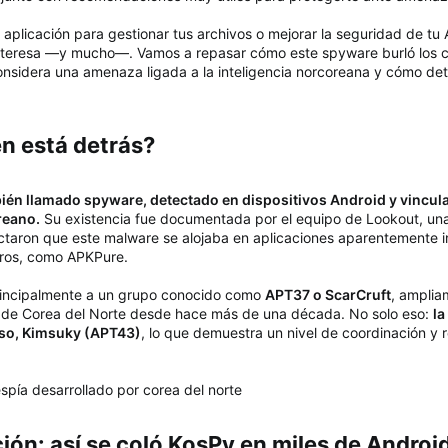
aplicación para gestionar tus archivos o mejorar la seguridad de t
 interesa —y mucho—. Vamos a repasar cómo este spyware burló los c
onsidera una amenaza ligada a la inteligencia norcoreana y cómo d
n está detrás?​
bién llamado spyware, detectado en dispositivos Android y vincul
reano.
Su existencia fue documentada por el equipo de Lookout, un
ectaron que este malware se alojaba en aplicaciones aparentemente in
eros, como APKPure.
principalmente a un grupo conocido como
APT37 o ScarCruft
, amplia
no de Corea del Norte desde hace más de una década. No solo eso:
la
so, Kimsuky (APT43)
, lo que demuestra un nivel de coordinación y 
ión: así se coló KosPy en miles de Android