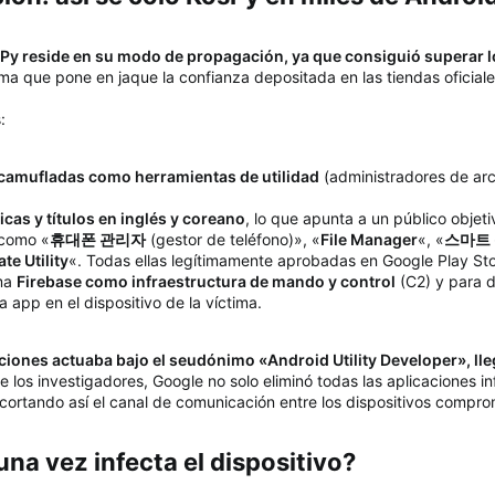
osPy reside en su modo de propagación, ya que consiguió superar l
ma que pone en jaque la confianza depositada en las tiendas oficiale
:
 camufladas como herramientas de utilidad
(administradores de arc
icas y títulos en inglés y coreano
, lo que apunta a un público objet
 como «
휴대폰 관리자
(gestor de teléfono)», «
File Manager
«, «
스마트
te Utility
«. Todas ellas legítimamente aprobadas en Google Play Sto
rma
Firebase como infraestructura de mando y control
(C2) y para d
 app en el dispositivo de la víctima.
aciones actuaba bajo el seudónimo «Android Utility Developer», lle
de los investigadores, Google no solo eliminó todas las aplicaciones 
ortando así el canal de comunicación entre los dispositivos comprom
a vez infecta el dispositivo?​