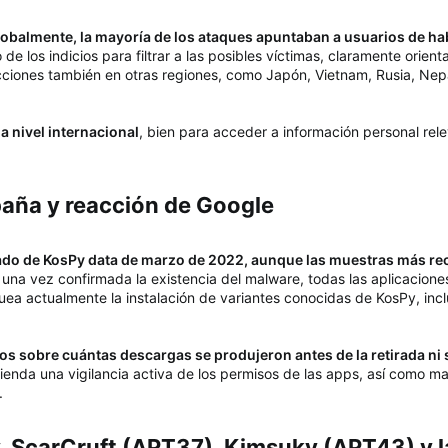
obalmente, la mayoría de los ataques apuntaban a usuarios de hab
 de los indicios para filtrar a las posibles víctimas, claramente orie
ecciones también en otras regiones, como Japón, Vietnam, Rusia, Nepa
 a nivel internacional
, bien para acceder a información personal rele
aña y reacción de Google​
o de KosPy data de marzo de 2022, aunque las muestras más reci
una vez confirmada la existencia del malware, todas las aplicaciones
ea actualmente la instalación de variantes conocidas de KosPy, inclu
os sobre cuántas descargas se produjeron antes de la retirada ni 
mienda una vigilancia activa de los permisos de las apps, así como m
.
, ScarCruft (APT37), Kimsuky (APT43) y la