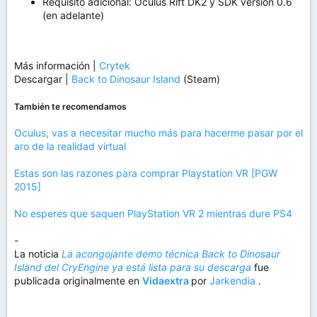
Requisito adicional: Oculus Rift DK2 y SDK versión 0.6
(en adelante)
Más información |
Crytek
Descargar |
Back to Dinosaur Island
(Steam)
También te recomendamos
Oculus, vas a necesitar mucho más para hacerme pasar por el
aro de la realidad virtual
Estas son las razones para comprar Playstation VR [PGW
2015]
No esperes que saquen PlayStation VR 2 mientras dure PS4
-
La noticia
La acongojante demo técnica Back to Dinosaur
Island del CryEngine ya está lista para su descarga
fue
publicada originalmente en
Vidaextra
por
Jarkendia
.