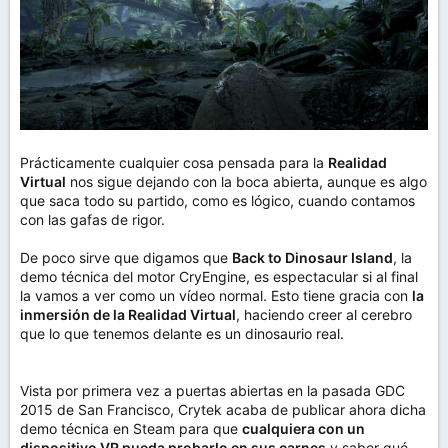
Prácticamente cualquier cosa pensada para la
Realidad
Virtual
nos sigue dejando con la boca abierta, aunque es algo
que saca todo su partido, como es lógico, cuando contamos
con las gafas de rigor.
De poco sirve que digamos que
Back to Dinosaur Island
, la
demo técnica del motor CryEngine, es espectacular si al final
la vamos a ver como un vídeo normal. Esto tiene gracia con
la
inmersión de la Realidad Virtual
, haciendo creer al cerebro
que lo que tenemos delante es un dinosaurio real.
Vista por primera vez a puertas abiertas en la pasada GDC
2015 de San Francisco, Crytek acaba de publicar ahora dicha
demo técnica en Steam para que
cualquiera con un
dispositivo VR pueda probarlo en sus carnes
y saber qué