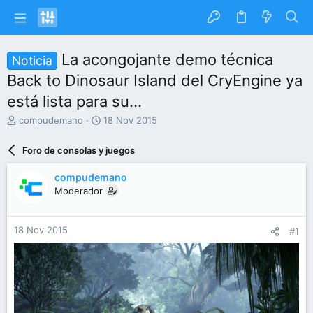
La acongojante demo técnica
Noticia
Back to Dinosaur Island del CryEngine ya
está lista para su...
I
F
compudemano
18 Nov 2015
n
e
i
c
Foro de consolas y juegos
c
h
i
a
compudemano
a
d
Moderador
d
e
o
i
r
n
18 Nov 2015
#1
d
i
e
c
l
i
t
o
e
m
a