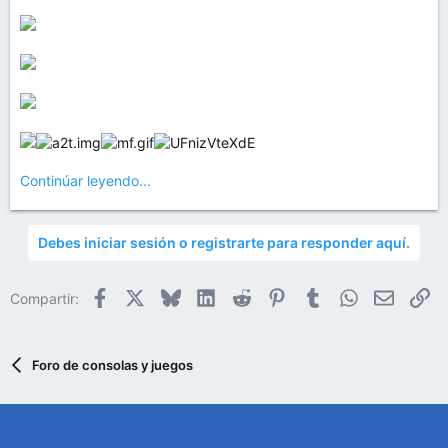
Continúar leyendo...
Debes iniciar sesión o registrarte para responder aquí.
Facebook
X
Bluesky
LinkedIn
Reddit
Pinterest
Tumblr
WhatsApp
Email
En
Compartir:
Foro de consolas y juegos