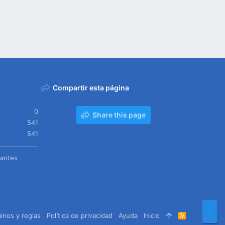
Compartir esta página
0
Share this page
541
541
tantes
Arr
inos y reglas
Política de privacidad
Ayuda
Inicio
R
S