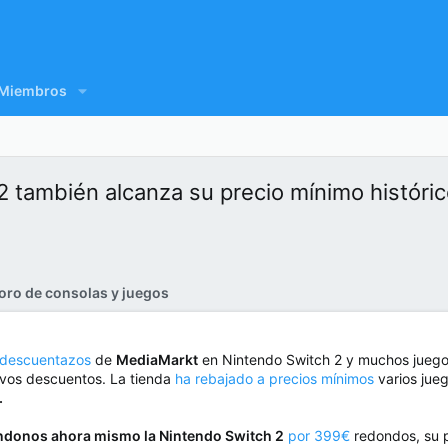
Miembros
2 también alcanza su precio mínimo históri
oro de consolas y juegos
 descuentazos
de
MediaMarkt
en Nintendo Switch 2 y muchos juegos
evos descuentos. La tienda
ha rebajado a precios mínimos
varios jueg
.
ndonos ahora mismo la Nintendo Switch 2
por 399€
redondos, su p