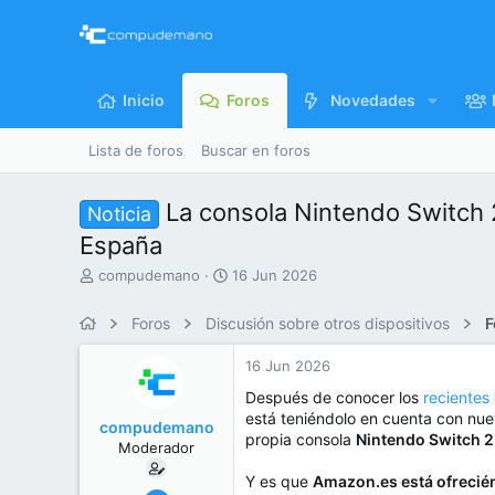
Inicio
Foros
Novedades
Lista de foros
Buscar en foros
La consola Nintendo Switch 
Noticia
España
I
F
compudemano
16 Jun 2026
n
e
i
c
Foros
Discusión sobre otros dispositivos
F
c
h
i
a
16 Jun 2026
a
d
d
e
Después de conocer los
recientes
o
i
está teniéndolo en cuenta con nu
compudemano
r
n
propia consola
Nintendo Switch 2
Moderador
d
i
e
c
Y es que
Amazon.es está ofrecié
l
i
26 Jul 2013