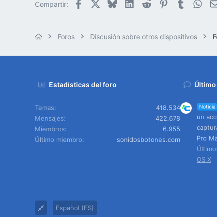
Facebook
X
Bluesky
LinkedIn
Reddit
Pinterest
Tumblr
Wha
Compartir:
Foros
Discusión sobre otros dispositivos
F
Estadísticas del foro
Último
Temas
418.534
Noticia
un acc
Mensajes
422.678
captur
Miembros
6.955
Pro Ma
Último miembro
sonidosbotones.com
Últim
OS X
Español (ES)