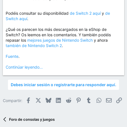
Podéis consultar su disponibilidad
de Switch 2 aquí
y
de
Switch aquí
.
¿Qué os parecen los más descargados en la eShop de
Switch? Os leemos en los comentarios. Y también podéis
repasar los
mejores juegos de Nintendo Switch
y ahora
también de Nintendo Switch 2
.
Fuente
.
Continúar leyendo...
Debes iniciar sesión o registrarte para responder aquí.
Facebook
X
Bluesky
LinkedIn
Reddit
Pinterest
Tumblr
WhatsApp
Email
En
Compartir:
Foro de consolas y juegos