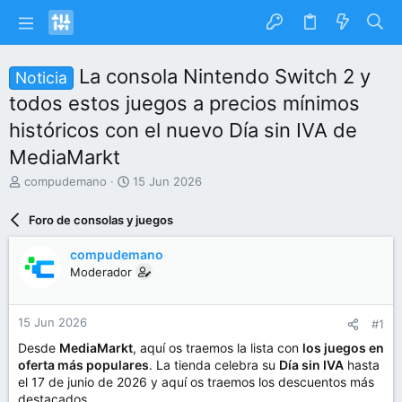
La consola Nintendo Switch 2 y
Noticia
todos estos juegos a precios mínimos
históricos con el nuevo Día sin IVA de
MediaMarkt
I
F
compudemano
15 Jun 2026
n
e
i
c
Foro de consolas y juegos
c
h
i
a
compudemano
a
d
Moderador
d
e
o
i
r
n
15 Jun 2026
#1
d
i
e
c
Desde
MediaMarkt
, aquí os traemos la lista con
los juegos en
l
i
oferta más populares
. La tienda celebra su
Día sin IVA
hasta
t
o
el 17 de junio de 2026 y aquí os traemos los descuentos más
e
destacados.