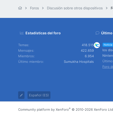
Foros
Discusión sobre otros dispositivos
F
Estadísticas del foro
Último
Temas
418.515
Noticia
los di
Mensajes
422.659
Ninte
Miembros
6.954
Últim
Último miembro
Sumukha Hospitals
Foro d
Español (ES)
®
Community platform by XenForo
© 2010-2026 XenForo Ltd