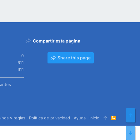
Compartir esta página
0
Share this page
611
611
tantes
Arr
inos y reglas
Política de privacidad
Ayuda
Inicio
R
S
S
Pie