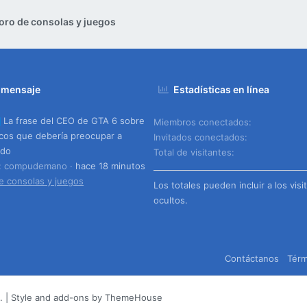
oro de consolas y juegos
 mensaje
Estadísticas en línea
La frase del CEO de GTA 6 sobre
Miembros conectados
scos que debería preocupar a
Invitados conectados
ndo
Total de visitantes
o: compudemano
hace 18 minutos
e consolas y juegos
Los totales pueden incluir a los visi
ocultos.
Contáctanos
Térm
.
|
Style and add-ons by ThemeHouse