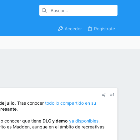
Acceder
Regístrate
#1
de julio
. Tras conocer
todo lo compartido en su
eresante
.
do conocer que tiene
DLC y demo
ya disponibles
.
rito es Madden, aunque en el ámbito de recreativas