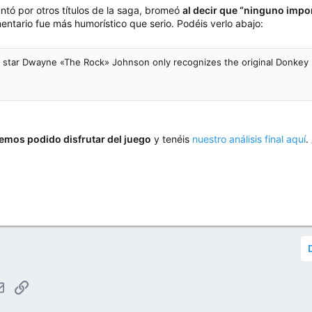
tó por otros títulos de la saga, bromeó
al decir que “ninguno impo
ntario fue más humorístico que serio. Podéis verlo abajo:
 star Dwayne «The Rock» Johnson only recognizes the original Donke
mos podido disfrutar del juego
y tenéis
nuestro análisis final aquí
.
tsApp
Email
Enlace