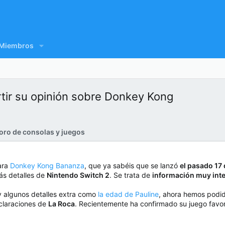
Miembros
tir su opinión sobre Donkey Kong
oro de consolas y juegos
para
Donkey Kong Bananza
, que ya sabéis que se lanzó
el pasado 17 
ás detalles de
Nintendo Switch 2
. Se trata de
información muy int
 y algunos detalles extra como
la edad de Pauline
, ahora hemos podi
claraciones de
La Roca
. Recientemente ha confirmado su juego favo