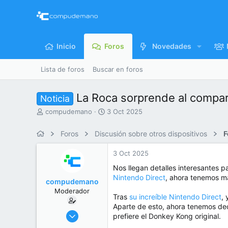
Inicio
Foros
Novedades
Lista de foros
Buscar en foros
La Roca sorprende al compar
Noticia
I
F
compudemano
3 Oct 2025
n
e
i
c
Foros
Discusión sobre otros dispositivos
F
c
h
i
a
3 Oct 2025
a
d
d
e
Nos llegan detalles interesantes 
o
i
Nintendo Direct
, ahora tenemos m
compudemano
r
n
Moderador
d
i
Tras
su increíble Nintendo Direct
,
e
c
Aparte de esto, ahora tenemos de
l
i
26 Jul 2013
prefiere el Donkey Kong original.
t
o
416.752