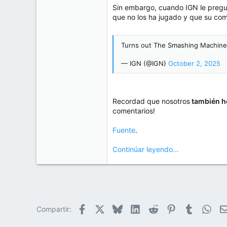
e
Sin embargo, cuando IGN le pregun
50
m
que no los ha jugado y que su come
a
38
Cr 15 13-35 Lc 1 Los Alpes, Pereira - Colombia
Turns out The Smashing Machine
www.compudemano.com
— IGN (@IGN)
October 2, 2025
Recordad que nosotros
también he
comentarios!
Fuente
.
Continúar leyendo...
Facebook
X
Bluesky
LinkedIn
Reddit
Pinterest
Tumblr
Wha
Compartir: