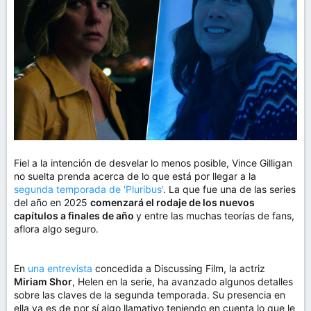
m
a
Fiel a la intención de desvelar lo menos posible, Vince Gilligan
no suelta prenda acerca de lo que está por llegar a la
segunda temporada de 'Pluribus'
. La que fue una de las series
del año en 2025
comenzará el rodaje de los nuevos
capítulos a finales de año
y entre las muchas teorías de fans,
aflora algo seguro.
En
una entrevista
concedida a Discussing Film, la actriz
Miriam Shor
, Helen en la serie, ha avanzado algunos detalles
sobre las claves de la segunda temporada. Su presencia en
ella ya es de por sí algo llamativo teniendo en cuenta lo que le