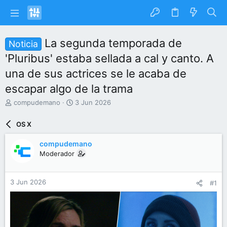
La segunda temporada de
Noticia
'Pluribus' estaba sellada a cal y canto. A
una de sus actrices se le acaba de
escapar algo de la trama
I
F
compudemano
3 Jun 2026
n
e
i
c
OS X
c
h
i
a
compudemano
a
d
Moderador
d
e
o
i
r
n
3 Jun 2026
#1
d
i
e
c
l
i
t
o
e