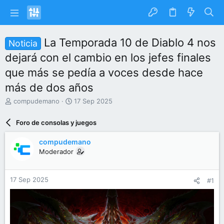
La Temporada 10 de Diablo 4 nos
Noticia
dejará con el cambio en los jefes finales
que más se pedía a voces desde hace
más de dos años
I
F
compudemano
17 Sep 2025
n
e
i
c
Foro de consolas y juegos
c
h
i
a
compudemano
a
d
Moderador
d
e
o
i
r
n
17 Sep 2025
#1
d
i
e
c
l
i
t
o
e