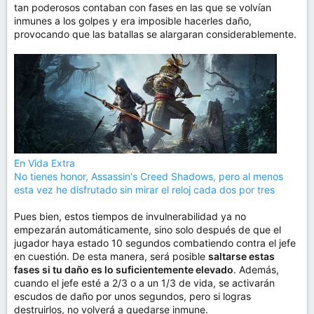
tan poderosos contaban con fases en las que se volvían
inmunes a los golpes y era imposible hacerles daño,
provocando que las batallas se alargaran considerablemente.
En Vida Extra
No tienes honor, Assassin's Creed Shadows, pero al menos
esta vez he disfrutado sin mirar el reloj cada dos por tres
Pues bien, estos tiempos de invulnerabilidad ya no
empezarán automáticamente, sino solo después de que el
jugador haya estado 10 segundos combatiendo contra el jefe
en cuestión. De esta manera, será posible
saltarse estas
fases si tu daño es lo suficientemente elevado
. Además,
cuando el jefe esté a 2/3 o a un 1/3 de vida, se activarán
escudos de daño por unos segundos, pero si logras
destruirlos, no volverá a quedarse inmune.