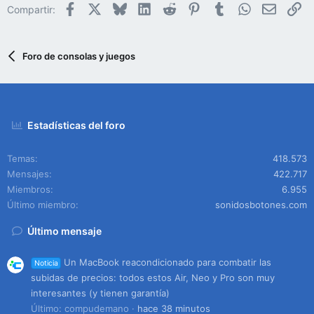
Facebook
X
Bluesky
LinkedIn
Reddit
Pinterest
Tumblr
WhatsApp
Email
En
Compartir:
Foro de consolas y juegos
Estadísticas del foro
Temas
418.573
Mensajes
422.717
Miembros
6.955
Último miembro
sonidosbotones.com
Último mensaje
Un MacBook reacondicionado para combatir las
Noticia
subidas de precios: todos estos Air, Neo y Pro son muy
interesantes (y tienen garantía)
Último: compudemano
hace 38 minutos