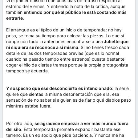
Vi el primer episodio con unos días de retraso respecto al
estreno del viernes. Y entiendo la nota de la crítica, aunque
también
entiendo por qué al público le está costando más
entrarle
.
El arranque es el típico de un inicio de temporada: no hay
prisa, se toma su tiempo para colocar las piezas. Lo que sí
rompe con todo lo anterior es encontrarse a una
Juliette que
ni siquiera se reconoce a sí misma
. Si no tienes fresco cada
detalle de las dos temporadas previas (que es lo normal
cuando ha pasado tiempo entre estrenos) cuesta bastante
coger el hilo de ciertas tramas porque la propia protagonista
tampoco se acuerda.
Y sospecho que ese desconcierto es intencionado
: la serie
quiere que sientas la misma desorientación que ella, esa
sensación de no saber si alguien es de fiar o qué diablos pasó
mientras estaba fuera.
Por otro lado,
se agradece empezar a ver más mundo fuera
del silo
. Esta temporada promete expandir bastante ese
terreno. Es un episodio que pide paciencia. Y nunca me ha