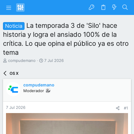
La temporada 3 de 'Silo' hace
Noticia
historia y logra el ansiado 100% de la
crítica. Lo que opina el público ya es otro
tema
I
F
compudemano
7 Jul 2026
n
e
i
c
OS X
c
h
i
a
compudemano
a
d
Moderador
d
e
o
i
r
n
7 Jul 2026
#1
d
i
e
c
l
i
t
o
e