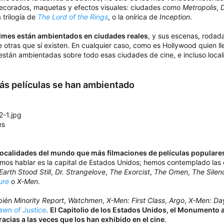
 decorados, maquetas y efectos visuales: ciudades como
Metropolis
,
D
a trilogía de
The Lord of the Rings
, o la onírica de
Inception
.
ilmes están ambientados en ciudades reales
, y sus escenas, rodad
de otras que sí existen. En cualquier caso, como es Hollywood quien ll
están ambientadas sobre todo esas ciudades de cine, e incluso locali
ás películas se han ambientado
es
 localidades del mundo que más filmaciones de películas popular
emos hablar es la capital de Estados Unidos; hemos contemplado las 
arth Stood Still
,
Dr. Strangelove
,
The Exorcist
,
The Omen
,
The Silen
ure
o
X-Men
.
mbién
Minority Report
,
Watchmen
,
X-Men: First Class
,
Argo
,
X-Men: Day
wn of Justice
.
El Capitolio de los Estados Unidos, el Monumento 
acias a las veces que los han exhibido en el cine
.