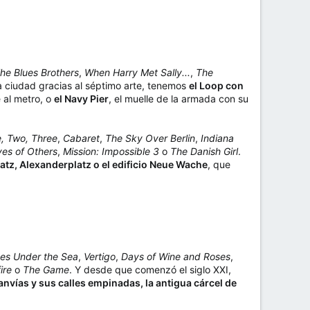
he Blues Brothers
,
When Harry Met Sally...
,
The
ta ciudad gracias al séptimo arte, tenemos
el Loop con
 al metro, o
el Navy Pier
, el muelle de la armada con su
, Two, Three
,
Cabaret
,
The Sky Over Berlin
,
Indiana
ves of Others
,
Mission: Impossible 3
o
The Danish Girl
.
latz, Alexanderplatz o el edificio Neue Wache
, que
es Under the Sea
,
Vertigo
,
Days of Wine and Roses
,
ire
o
The Game
. Y desde que comenzó el siglo XXI,
anvías y sus calles empinadas, la antigua cárcel de