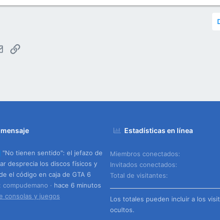
tsApp
Email
Enlace
 mensaje
Estadísticas en línea
"No tienen sentido": el jefazo de
Miembros conectados
ar desprecia los discos físicos y
Invitados conectados
de el código en caja de GTA 6
Total de visitantes
o: compudemano
hace 6 minutos
e consolas y juegos
Los totales pueden incluir a los visi
ocultos.