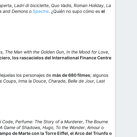
aperta
,
Ladri di biciclette
,
Quo Vadis
,
Roman Holiday
,
La
s and Demons
o
Spectre
. ¿Quién no supo cómo es
el
ys
,
The Man with the Golden Gun
,
In the Mood for Love
,
ciero, los rascacielos del International Finance Centre
llejuelas los personajes de
más de 680 filmes
; algunos
ts Coups
,
Irma la Douce
,
Charade
,
Belle de Jour
,
Last
i Code
,
Perfume: The Story of a Murderer
,
The Bourne
 A Game of Shadows
,
Hugo
,
To the Wonder
,
Amour
o
mpo de Marte con la Torre Eiffel, el Arco del Triunfo o