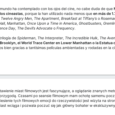
l mundo ha contemplado con los ojos del cine, no cabe duda de que
los cineastas
, porque la han utilizado nada menos que
en más de 1.
,
Twelve Angry Men
,
The Apartment
,
Breakfast at Tiffany’s
o
Rosemar
all
,
Manhattan
,
Once Upon a Time in America
,
Ghostbusters
,
Gremli
ence Day
,
The Devil’s Advocate
o
Frequency
.
trilogía de
Spiderman
,
The Interpreter
,
The Incredible Hulk
,
The Aven
Brooklyn, el World Trace Center en Lower Manhattan o la Estatua de
s bien gracias a tantísimas películas ambientadas y rodadas en la 
wienie miast filmowych jest fascynujące, a oglądanie znanych metr
 przygodą. Czasami po seansie filmowym mam ochotę samemu poczuć
ienie tych filmowych emocji do rzeczywistości jest wizyta na stro
miast wciąga i pozwala poczuć się jak główny bohater w ekskluzywn