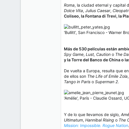
Roma
, la ciudad eternal y capital 
Dolce Vita
,
Julius Caesar
,
Cleopatr
Coliseo, la Fontana di Trevi, la P
'Bullitt', San Francisco - Warner Bro
Más de 530 películas están amb
Spy Game
,
Lust, Caution
o
The Da
y la Torre del Banco de China o l
De vuelta a Europa, resulta que e
de ellos son
The Life of Emile Zola
Tango in Paris
o
Superman 2
.
'Amélie', París - Claudie Ossard, 
Y de lo que llevamos de siglo,
Amé
Ultimatum
,
Hannibal Rising
o
The C
Mission: Impossible. Rogue Nation