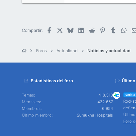
0
1
42
Facebook
X
Bluesky
LinkedIn
Reddit
Pinterest
Tumblr
Wha
Compartir:
Vancouver
Foros
Actualidad
Noticias y actualidad
Estadísticas del foro
Último
Temas
418.513
Noticia
Rockst
Mensajes
422.657
defien
Miembros
6.954
Últim
Último miembro
Sumukha Hospitals
Foro d