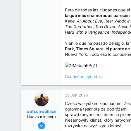
Pero de todas las ciudades que e
la que más enamorados parecen 
Kane
,
All About Eve
,
Rear Window
The Godfather
,
Taxi Driver
,
Annie H
Hard with a Vengeance
,
Independ
Y en lo que ha pasado de siglo, la 
Park, Times Square, el puente de 
Nueva York. Todo eso lo conocemo
Continúar leyendo...
29 Jun 2026
Cześć wszystkim kinomanom! Zesta
ogromną tęsknotę za podróżami i
watsonwallace
sprawdzonym sposobem na przenies
Nuevo miembro
niesamowity klimat, który natych
8 Jun 2026
rozrywka najwyższych lotów!
15