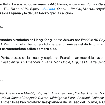
de Italia, ha aparecido
en más de 440 filmes
; entre ellos,
Roma città 
a
,
The Talented Mr. Ripley
,
Gladiator
,
Ocean’s Twelve
,
Munich
,
Angel
laza de España y la de San Pedro
gracias al cine?
s.
ientadas o rodadas en Hong Kong
, como
Around the World in 80 Da
rk Knight
. En ellas hemos podido ver
panorámicas del distrito finan
as características calles comerciales
.
n
París
, ciudad de las luces y capital de Francia, han recorrido sus ca
,
Casablanca
,
An American in Paris
,
Mon Oncle
,
Gigi
,
Les Quatre Cen
UGC
lie
,
The Bourne Identity
,
Big Fish
,
The Dreamers
,
Caché
,
The Da Vinc
urious Case of Benjamin Button
,
Midnight in Paris
,
Sherlock Holmes:
. Estos filmes han retratado
la explanada del Museo del Louvre, el Ca