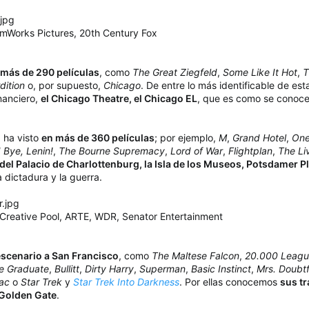
eamWorks Pictures, 20th Century Fox
más de 290 películas
, como
The Great Ziegfeld
,
Some Like It Hot
,
T
dition
o, por supuesto,
Chicago
. De entre lo más identificable de es
inanciero,
el Chicago Theatre, el Chicago EL
, que es como se conoce
a ha visto
en más de 360 películas
; por ejemplo,
M
,
Grand Hotel
,
One
 Bye, Lenin!
,
The Bourne Supremacy
,
Lord of War
,
Flightplan
,
The Li
 del Palacio de Charlottenburg, la Isla de los Museos, Potsdamer P
a dictadura y la guerra.
me Creative Pool, ARTE, WDR, Senator Entertainment
escenario a San Francisco
, como
The Maltese Falcon
,
20.000 Leagu
e Graduate
,
Bullitt
,
Dirty Harry
,
Superman
,
Basic Instinct
,
Mrs. Doubtf
ac
o
Star Trek
y
Star Trek Into Darkness
. Por ellas conocemos
sus tr
 Golden Gate
.