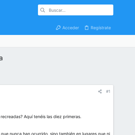
Acceder
Regístrate
a
#1
recreadas? Aquí tenéis las diez primeras.
as que nunca han ocurrido, sino también en lugares que ni