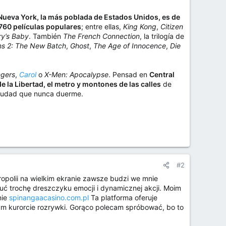
Nueva York, la más poblada de Estados Unidos, es de
760 películas populares
; entre ellas,
King Kong
,
Citizen
y’s Baby
. También
The French Connection
, la trilogía de
ns 2: The New Batch
,
Ghost
,
The Age of Innocence
,
Die
gers
,
Carol
o
X-Men: Apocalypse
. Pensad en
Central
 la Libertad, el metro y montones de las calles
de
ciudad que nunca duerme.
#2
opolii na wielkim ekranie zawsze budzi we mnie
 trochę dreszczyku emocji i dynamicznej akcji. Moim
nie
spinangaacasino.com.pl
Ta platforma oferuje
ym kurorcie rozrywki. Gorąco polecam spróbować, bo to