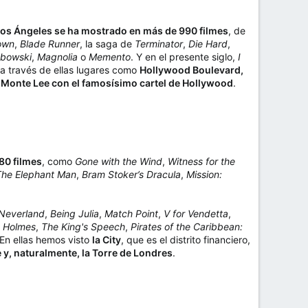
os Ángeles se ha mostrado en más de 990 filmes
, de
own
,
Blade Runner
, la saga de
Terminator
,
Die Hard
,
ebowski
,
Magnolia
o
Memento
. Y en el presente siglo,
I
a través de ellas lugares como
Hollywood Boulevard,
el Monte Lee con el famosísimo cartel de Hollywood
.
80 filmes
, como
Gone with the Wind
,
Witness for the
The Elephant Man
,
Bram Stoker’s Dracula
,
Mission:
 Neverland
,
Being Julia
,
Match Point
,
V for Vendetta
,
k Holmes
,
The King's Speech
,
Pirates of the Caribbean:
 En ellas hemos visto
la City
, que es el distrito financiero,
e y, naturalmente, la Torre de Londres
.