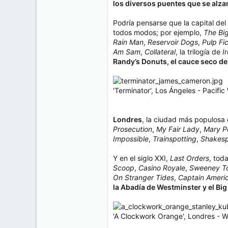
los diversos puentes que se alzan
Podría pensarse que la capital del
todos modos; por ejemplo,
The Bi
Rain Man
,
Reservoir Dogs
,
Pulp Fic
Am Sam
,
Collateral
, la trilogía de
I
Randy’s Donuts, el cauce seco de 
'Terminator', Los Ángeles - Pacifi
Londres
, la ciudad más populosa 
Prosecution
,
My Fair Lady
,
Mary P
Impossible
,
Trainspotting
,
Shakesp
Y en el siglo XXI,
Last Orders
, tod
Scoop
,
Casino Royale
,
Sweeney To
On Stranger Tides
,
Captain Americ
la Abadía de Westminster y el Big
'A Clockwork Orange', Londres - W