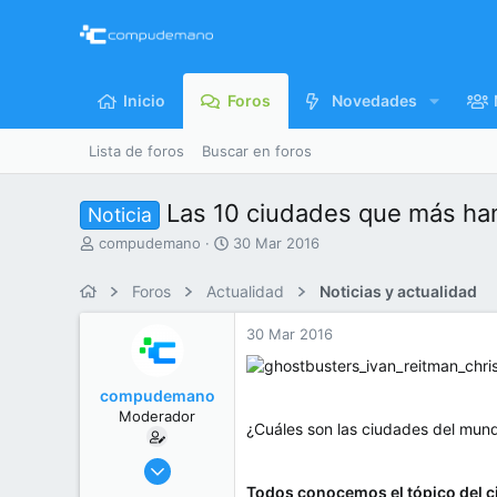
Inicio
Foros
Novedades
Lista de foros
Buscar en foros
Las 10 ciudades que más han a
Noticia
I
F
compudemano
30 Mar 2016
n
e
i
c
Foros
Actualidad
Noticias y actualidad
c
h
i
a
30 Mar 2016
a
d
d
e
o
i
compudemano
r
n
Moderador
d
i
¿Cuáles son las ciudades del mund
e
c
l
i
26 Jul 2013
t
o
416.750
Todos conocemos el tópico del c