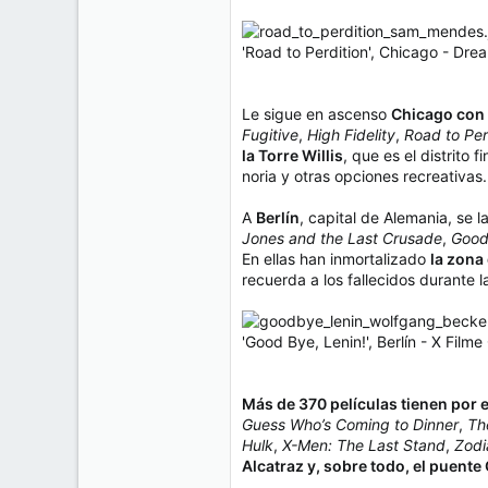
'Road to Perdition', Chicago - Dr
Le sigue en ascenso
Chicago con 
Fugitive
,
High Fidelity
,
Road to Per
la Torre Willis
, que es el distrito f
noria y otras opciones recreativas.
A
Berlín
, capital de Alemania, se l
Jones and the Last Crusade
,
Good
En ellas han inmortalizado
la zona
recuerda a los fallecidos durante l
'Good Bye, Lenin!', Berlín - X Fil
Más de 370 películas tienen por 
Guess Who’s Coming to Dinner
,
Th
Hulk
,
X-Men: The Last Stand
,
Zodi
Alcatraz y, sobre todo, el puente