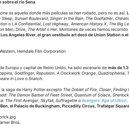
 sobre el río Sena
.
 cine es aquella donde más películas se han rodado, pero no es así.
L
g Sleep
,
Sunset Boulevard
,
Singin’ in the Rain
,
The Godfather
,
Chinat
tion
o
LA Confidential
,
Lost Highway
,
American History X
,
The Big L
ron Man
,
Drive
,
The Artist
o
Her
. Montones de veces hemos recorrido 
Los Angeles River, el gran vestíbulo art decó de Union Station o 
c Western, Hemdale Film Corporation
de Europa y capital de Reino Unido, ha sido escenario de
más de 1.2
oppins
,
Goldfinger
,
Repulsion
,
A Clockwork Orange
,
Quadrophenia
,
eare in Love
o
Snatch
.
a la saga de Harry Potter excepto
The Goblet of Fire
,
Closer
,
Finding
dd: The Demon Barber of Fleet Street
,
Quantum of Solace
,
Sherloc
a: The First Avenger
,
Skyfall
,
Suffragette
o
Avengers: Age of Ultron
.
 Ben, el Palacio de Buckingham, Piccadilly Circus, Trafalgar Squar
arner Bros.