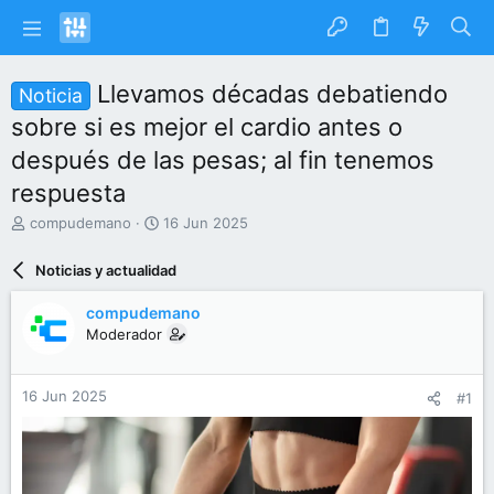
Llevamos décadas debatiendo
Noticia
sobre si es mejor el cardio antes o
después de las pesas; al fin tenemos
respuesta
I
F
compudemano
16 Jun 2025
n
e
i
c
Noticias y actualidad
c
h
i
a
compudemano
a
d
Moderador
d
e
o
i
r
n
16 Jun 2025
#1
d
i
e
c
l
i
t
o
e