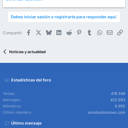
Debes iniciar sesión o registrarte para responder aquí.
Facebook
X
Bluesky
LinkedIn
Reddit
Pinterest
Tumblr
WhatsApp
Email
En
Compartir:
Noticias y actualidad
Estadísticas del foro
Temas
418.549
Mensajes
422.693
Miembros
6.955
Último miembro
sonidosbotones.com
Último mensaje