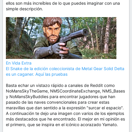
ellos son más increíbles de lo que puedes imaginar con una
simple descripción.
En Vida Extra
El Snake de la edición coleccionista de Metal Gear Solid Delta
es un caganer. Aquí las pruebas
Basta echar un vistazo rápido a canales de Reddit como
NoMansSkyTheGame, NMSCoordinateExchange, NMS_Bases
y NoMansSkyBuddies para encontrar jugadores que han
pasado de las naves convencionales para crear estas
maravillas que dan sentido a la expresión "surcar el espacio".
A continuación te dejo una imagen con varios de los ejemplos
más destacados que he encontrado. El mejor en mi opinión es
el primero, que se inspira en el icónico acorazado Yamato.