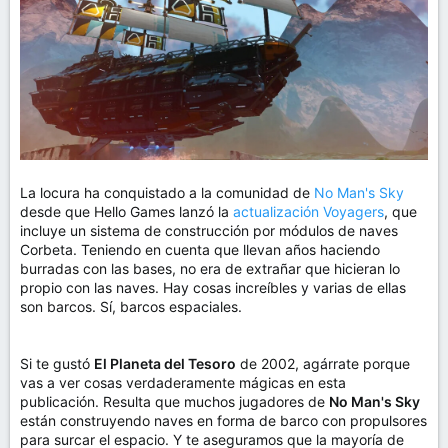
m
a
La locura ha conquistado a la comunidad de
No Man's Sky
desde que Hello Games lanzó la
actualización Voyagers
, que
incluye un sistema de construcción por módulos de naves
Corbeta. Teniendo en cuenta que llevan años haciendo
burradas con las bases, no era de extrañar que hicieran lo
propio con las naves. Hay cosas increíbles y varias de ellas
son barcos. Sí, barcos espaciales.
Si te gustó
El Planeta del Tesoro
de 2002, agárrate porque
vas a ver cosas verdaderamente mágicas en esta
publicación. Resulta que muchos jugadores de
No Man's Sky
están construyendo naves en forma de barco con propulsores
para surcar el espacio. Y te aseguramos que la mayoría de