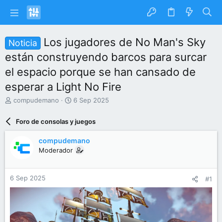
Los jugadores de No Man's Sky
Noticia
están construyendo barcos para surcar
el espacio porque se han cansado de
esperar a Light No Fire
I
F
compudemano
6 Sep 2025
n
e
i
c
Foro de consolas y juegos
c
h
i
a
compudemano
a
d
Moderador
d
e
o
i
r
n
6 Sep 2025
#1
d
i
e
c
l
i
t
o
e