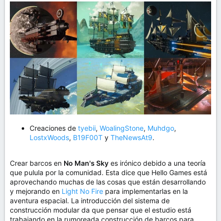
Creaciones de
tyebii
,
WoalingStone
,
Muhdgo
,
LostxWoods
,
B19F00T
y
TheNewsAt9
.
Crear barcos en
No Man's Sky
es irónico debido a una teoría
que pulula por la comunidad. Esta dice que Hello Games está
aprovechando muchas de las cosas que están desarrollando
y mejorando en
Light No Fire
para implementarlas en la
aventura espacial. La introducción del sistema de
construcción modular da que pensar que el estudio está
trabajando en la rumoreada construcción de barcos para