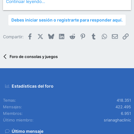
Continúar leyendo...
Debes iniciar sesión o registrarte para responder aquí.
Facebook
X
Bluesky
LinkedIn
Reddit
Pinterest
Tumblr
WhatsApp
Email
En
Compartir:
Foro de consolas y juegos
Estadísticas del foro
Temas
418.351
Mensajes
422.495
Miembros
6.951
Último miembro
srianaghaclinic
Último mensaje