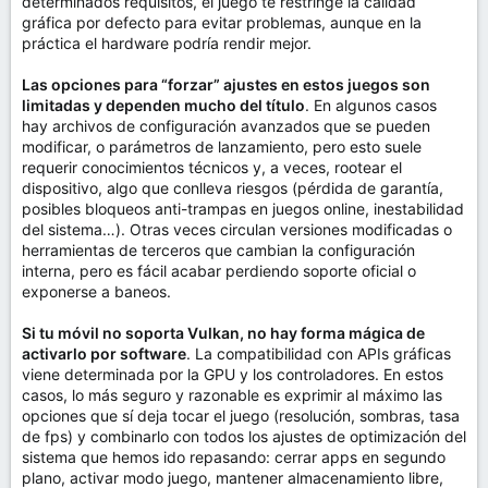
determinados requisitos, el juego te restringe la calidad
gráfica por defecto para evitar problemas, aunque en la
práctica el hardware podría rendir mejor.
Las opciones para “forzar” ajustes en estos juegos son
limitadas y dependen mucho del título
. En algunos casos
hay archivos de configuración avanzados que se pueden
modificar, o parámetros de lanzamiento, pero esto suele
requerir conocimientos técnicos y, a veces, rootear el
dispositivo, algo que conlleva riesgos (pérdida de garantía,
posibles bloqueos anti-trampas en juegos online, inestabilidad
del sistema…). Otras veces circulan versiones modificadas o
herramientas de terceros que cambian la configuración
interna, pero es fácil acabar perdiendo soporte oficial o
exponerse a baneos.
Si tu móvil no soporta Vulkan, no hay forma mágica de
activarlo por software
. La compatibilidad con APIs gráficas
viene determinada por la GPU y los controladores. En estos
casos, lo más seguro y razonable es exprimir al máximo las
opciones que sí deja tocar el juego (resolución, sombras, tasa
de fps) y combinarlo con todos los ajustes de optimización del
sistema que hemos ido repasando: cerrar apps en segundo
plano, activar modo juego, mantener almacenamiento libre,