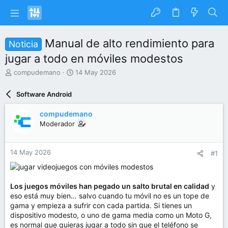
Manual de alto rendimiento para
Noticia
jugar a todo en móviles modestos
I
F
compudemano
14 May 2026
n
e
i
c
Software Android
c
h
i
a
compudemano
a
d
Moderador
d
e
o
i
r
n
14 May 2026
#1
d
i
e
c
l
i
t
o
Los juegos móviles han pegado un salto brutal en calidad
y
e
eso está muy bien… salvo cuando tu móvil no es un tope de
m
gama y empieza a sufrir con cada partida. Si tienes un
a
dispositivo modesto, o uno de gama media como un Moto G,
es normal que quieras jugar a todo sin que el teléfono se