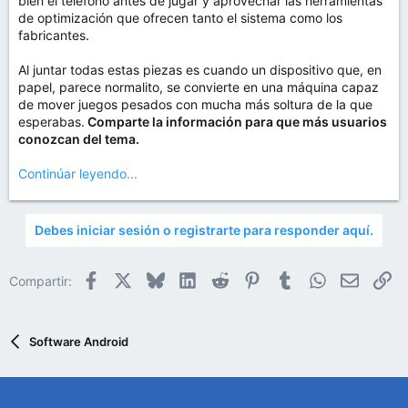
bien el teléfono antes de jugar y aprovechar las herramientas
de optimización que ofrecen tanto el sistema como los
fabricantes.
Al juntar todas estas piezas es cuando un dispositivo que, en
papel, parece normalito, se convierte en una máquina capaz
de mover juegos pesados con mucha más soltura de la que
esperabas.
Comparte la información para que más usuarios
conozcan del tema.
Continúar leyendo...
Debes iniciar sesión o registrarte para responder aquí.
Facebook
X
Bluesky
LinkedIn
Reddit
Pinterest
Tumblr
WhatsApp
Email
En
Compartir:
Software Android