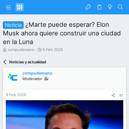
¿Marte puede esperar? Elon
Noticia
Musk ahora quiere construir una ciudad
en la Luna
I
F
compudemano
9 Feb 2026
n
e
i
c
Noticias y actualidad
c
h
i
a
compudemano
a
d
Moderador
d
e
o
i
r
n
9 Feb 2026
#1
d
i
e
c
l
i
t
o
e
m
a