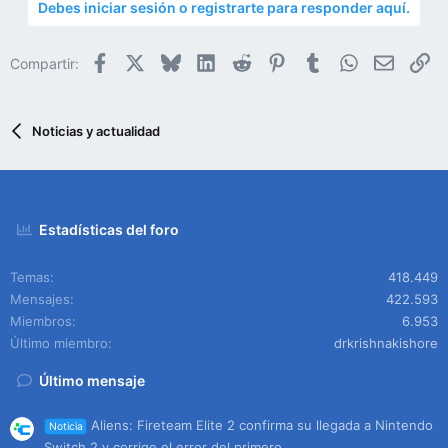
Debes iniciar sesión o registrarte para responder aquí.
Facebook
X
Bluesky
LinkedIn
Reddit
Pinterest
Tumblr
WhatsApp
Email
En
Compartir:
Noticias y actualidad
Estadísticas del foro
Temas
418.449
Mensajes
422.593
Miembros
6.953
Último miembro
drkrishnakishore
Último mensaje
Aliens: Fireteam Elite 2 confirma su llegada a Nintendo
Noticia
Switch 2 y corrige el error del primero