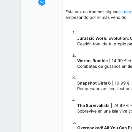
t
o
416.804
e
Esta vez os traemos algunos
juego
50
m
empezando por el más vendido:
a
38
Cr 15 13-35 Lc 1 Los Alpes, Pereira - Colombia
www.compudemano.com
Jurassic World Evolution: 
Gestión total de tu propio p
Worms Rumble
| 14,99 € 
Combates de gusanos en tie
Snapshot Girls 6
| 19,99 €
Rompecabezas con ilustracio
The Survivalists
| 24,99 €
Sobrevive en una isla viva c
Overcooked! All You Can E