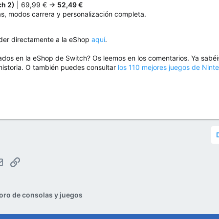
h 2)
| 69,99 € →
52,49 €
las, modos carrera y personalización completa.
eder directamente a la eShop
aquí
.
dos en la eShop de Switch? Os leemos en los comentarios. Ya sabéis
historia. O también puedes consultar
los 110 mejores juegos de Nint
tsApp
Email
Enlace
oro de consolas y juegos