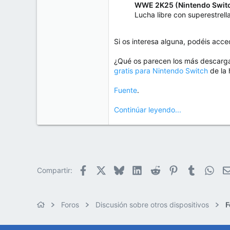
WWE 2K25 (Nintendo Switc
Lucha libre con superestrel
Si os interesa alguna, podéis acc
¿Qué os parecen los más descarga
gratis para Nintendo Switch
de la 
Fuente
.
Continúar leyendo...
Facebook
X
Bluesky
LinkedIn
Reddit
Pinterest
Tumblr
Wha
Compartir:
Foros
Discusión sobre otros dispositivos
F