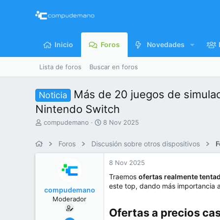
Inicio
Foros
Novedades
Lista de foros
Buscar en foros
Más de 20 juegos de simulac
Noticia
Nintendo Switch
I
F
compudemano
8 Nov 2025
n
e
i
c
Foros
Discusión sobre otros dispositivos
F
c
h
i
a
8 Nov 2025
a
d
d
e
Traemos
ofertas realmente tenta
o
i
este top, dando más importancia a
compudemano
r
n
Moderador
d
i
e
c
Ofertas a precios ca
l
i
26 Jul 2013