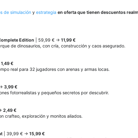
s de simulación
y
estrategia
en oferta que
tienen descuentos real
Complete Edition
| 59,99 € →
11,99 €
arque de dinosaurios, con cría, construcción y caos asegurado.
→
1,49 €
mpo real para 32 jugadores con arenas y armas locas.
 →
3,99 €
nes fotorrealistas y pequeños secretos por descubrir.
 →
2,49 €
on crafteo, exploración y monitos aliados.
at
| 39,99 € →
15,99 €