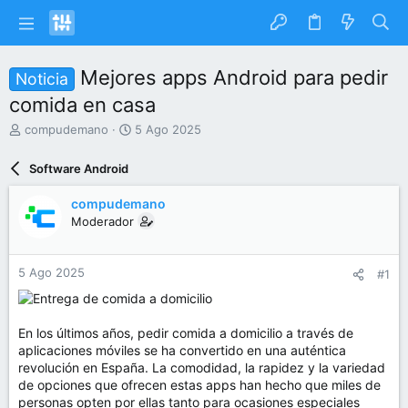
Mejores apps Android para pedir
Noticia
comida en casa
I
F
compudemano
5 Ago 2025
n
e
i
c
Software Android
c
h
i
a
compudemano
a
d
Moderador
d
e
o
i
r
n
5 Ago 2025
#1
d
i
e
c
l
i
t
o
En los últimos años, pedir comida a domicilio a través de
e
aplicaciones móviles se ha convertido en una auténtica
m
revolución en España. La comodidad, la rapidez y la variedad
a
de opciones que ofrecen estas apps han hecho que miles de
personas opten por ellas tanto para ocasiones especiales