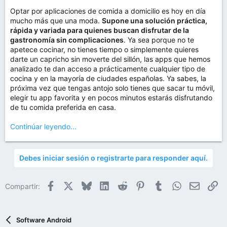
Optar por aplicaciones de comida a domicilio es hoy en día
mucho más que una moda.
Supone una solución práctica,
rápida y variada para quienes buscan disfrutar de la
gastronomía sin complicaciones
. Ya sea porque no te
apetece cocinar, no tienes tiempo o simplemente quieres
darte un capricho sin moverte del sillón, las apps que hemos
analizado te dan acceso a prácticamente cualquier tipo de
cocina y en la mayoría de ciudades españolas. Ya sabes, la
próxima vez que tengas antojo solo tienes que sacar tu móvil,
elegir tu app favorita y en pocos minutos estarás disfrutando
de tu comida preferida en casa.
Continúar leyendo...
Debes iniciar sesión o registrarte para responder aquí.
Facebook
X
Bluesky
LinkedIn
Reddit
Pinterest
Tumblr
WhatsApp
Email
En
Compartir:
Software Android