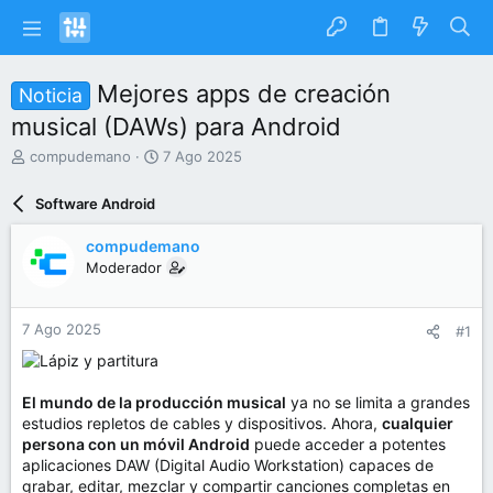
Mejores apps de creación
Noticia
musical (DAWs) para Android
I
F
compudemano
7 Ago 2025
n
e
i
c
Software Android
c
h
i
a
compudemano
a
d
Moderador
d
e
o
i
r
n
7 Ago 2025
#1
d
i
e
c
l
i
t
o
El mundo de la producción musical
ya no se limita a grandes
e
estudios repletos de cables y dispositivos. Ahora,
cualquier
m
persona con un móvil Android
puede acceder a potentes
a
aplicaciones DAW (Digital Audio Workstation) capaces de
grabar, editar, mezclar y compartir canciones completas en