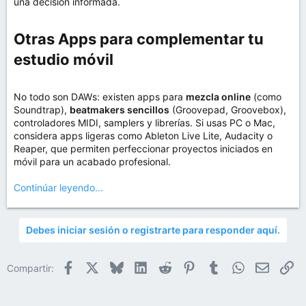
una decisión informada.
Otras Apps para complementar tu
estudio móvil​
No todo son DAWs: existen apps para
mezcla online
(como
Soundtrap),
beatmakers sencillos
(Groovepad, Groovebox),
controladores MIDI, samplers y librerías. Si usas PC o Mac,
considera apps ligeras como Ableton Live Lite, Audacity o
Reaper, que permiten perfeccionar proyectos iniciados en
móvil para un acabado profesional.
Continúar leyendo...
Debes iniciar sesión o registrarte para responder aquí.
Facebook
X
Bluesky
LinkedIn
Reddit
Pinterest
Tumblr
WhatsApp
Email
En
Compartir: