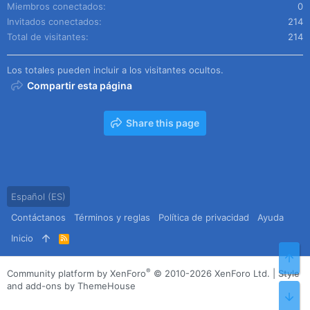
Miembros conectados
0
Invitados conectados
214
Total de visitantes
214
Los totales pueden incluir a los visitantes ocultos.
Compartir esta página
Share this page
Español (ES)
Contáctanos
Términos y reglas
Política de privacidad
Ayuda
Inicio
R
S
Arr
S
®
Community platform by XenForo
© 2010-2026 XenForo Ltd.
|
Style
and add-ons by ThemeHouse
Pie