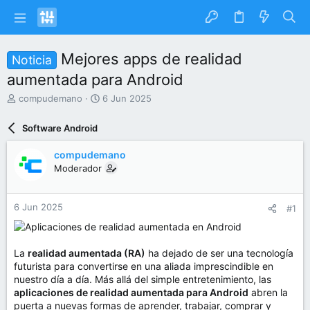
Mejores apps de realidad
Noticia
aumentada para Android
I
F
compudemano
6 Jun 2025
n
e
i
c
Software Android
c
h
i
a
compudemano
a
d
Moderador
d
e
o
i
r
n
6 Jun 2025
#1
d
i
e
c
l
i
t
o
La
realidad aumentada (RA)
ha dejado de ser una tecnología
e
futurista para convertirse en una aliada imprescindible en
m
nuestro día a día. Más allá del simple entretenimiento, las
a
aplicaciones de realidad aumentada para Android
abren la
puerta a nuevas formas de aprender, trabajar, comprar y