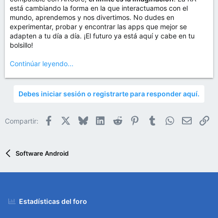
está cambiando la forma en la que interactuamos con el
mundo, aprendemos y nos divertimos. No dudes en
experimentar, probar y encontrar las apps que mejor se
adapten a tu día a día. ¡El futuro ya está aquí y cabe en tu
bolsillo!
Continúar leyendo...
Debes iniciar sesión o registrarte para responder aquí.
Facebook
X
Bluesky
LinkedIn
Reddit
Pinterest
Tumblr
WhatsApp
Email
En
Compartir:
Software Android
Estadísticas del foro