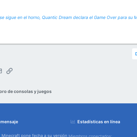
pse sigue en el horno, Quantic Dream declara el Game Over para su
tsApp
Email
Enlace
oro de consolas y juegos
 mensaje
Estadísticas en línea
Minecraft pone fecha a su versión
Miembros conectados