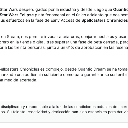
Star Wars desperdigados por la industria y desde luego que
Quanti
Star Wars Eclipse
pinta fenomenal en el único adelanto que nos hemo
us esfuerzos en la fase de Early Access de
Spellcasters Chronicles
e en Steam, nos permite invocar a criaturas, conjurar hechizos y usar d
ero en la tienda digital, tras superar una fase de beta cerrada, pe
ior a las treinta personas, junto a un 61% de aprobación en las reseña
ellcasters Chronicles es complejo, desde Quantic Dream se ha toma
lcanzado una audiencia suficiente como para garantizar su sostenibil
na medida acertada.
e disciplinado y responsable a la luz de las condiciones actuales del m
dos. Su talento, creatividad y dedicación han sido esenciales para dar 