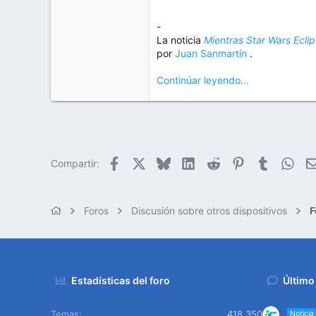
-
La noticia
Mientras Star Wars Ecli
por
Juan Sanmartín
.
Continúar leyendo...
Facebook
X
Bluesky
LinkedIn
Reddit
Pinterest
Tumblr
Wha
Compartir:
Foros
Discusión sobre otros dispositivos
F
Estadísticas del foro
Último
Temas
418.350
Noticia