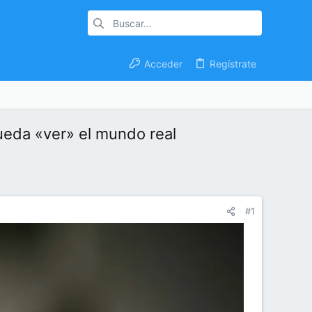
Acceder
Regístrate
ueda «ver» el mundo real
#1