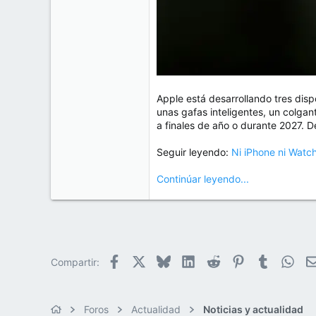
Apple está desarrollando tres dis
unas gafas inteligentes, un colga
a finales de año o durante 2027. D
Seguir leyendo:
Ni iPhone ni Watc
Continúar leyendo...
Facebook
X
Bluesky
LinkedIn
Reddit
Pinterest
Tumblr
Wha
Compartir:
Foros
Actualidad
Noticias y actualidad